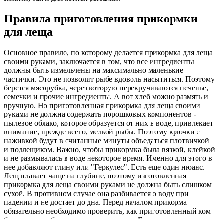
Правила приготовления прикормки
для леща
Основное правило, по которому делается прикормка для леща
своими руками, заключается в том, что все ингредиенты
должны быть измельчены на максимально маленькие
частички. Это не позволит рыбе вдоволь насытиться. Поэтому
берется мясорубка, через которую перекручиваются печенье,
семечки и прочие ингредиенты. А вот хлеб можно размять и
вручную. Но приготовленная прикормка для леща своими
руками не должна содержать порошковых компонентов -
пылевое облако, которое образуется от них в воде, привлекает
внимание, прежде всего, мелкой рыбы. Поэтому крючки с
наживкой будут в считанные минуты объедаться плотвичкой
и подлещиком. Важно, чтобы прикормка была вязкой, клейкой
и не размывалась в воде некоторое время. Именно для этого в
нее добавляют глину или "Геркулес". Есть еще один нюанс.
Лещ плавает чаще на глубине, поэтому изготовленная
прикормка для леща своими руками не должна быть слишком
сухой. В противном случае она разбивается о воду при
падении и не достает до дна. Перед началом прикорма
обязательно необходимо проверить, как приготовленный ком