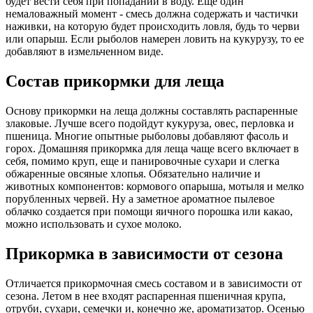
будет вести себя при попадании в воду. Еще один
немаловажный момент - смесь должна содержать и частички
наживки, на которую будет происходить ловля, будь то черви
или опарыш. Если рыболов намерен ловить на кукурузу, то ее
добавляют в измельченном виде.
Состав прикормки для леща
Основу прикормки на леща должны составлять распаренные
злаковые. Лучше всего подойдут кукуруза, овес, перловка и
пшеница. Многие опытные рыболовы добавляют фасоль и
горох. Домашняя прикормка для леща чаще всего включает в
себя, помимо круп, еще и панировочные сухари и слегка
обжаренные овсяные хлопья. Обязательно наличие и
животных компонентов: кормового опарыша, мотыля и мелко
порубленных червей. Ну а заметное ароматное пылевое
облачко создается при помощи яичного порошка или какао,
можно использовать и сухое молоко.
Прикормка в зависимости от сезона
Отличается прикормочная смесь составом и в зависимости от
сезона. Летом в нее входят распаренная пшеничная крупа,
отруби, сухари, семечки и, конечно же, ароматизатор. Осенью