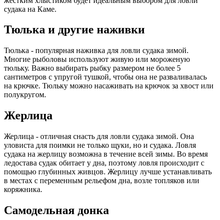
жестким хлыстиком будет идеальным выбором для ловли
судака на Каме.
Тюлька и другие наживки
Тюлька - популярная наживка для ловли судака зимой.
Многие рыболовы используют живую или мороженую
тюльку. Важно выбирать рыбку размером не более 5
сантиметров с упругой тушкой, чтобы она не разваливалась
на крючке. Тюльку можно насаживать на крючок за хвост или
полукругом.
Жерлица
Жерлица - отличная снасть для ловли судака зимой. Она
уловиста для поимки не только щуки, но и судака. Ловля
судака на жерлицу возможна в течение всей зимы. Во время
ледостава судак обитает у дна, поэтому ловля происходит с
помощью глубинных живцов. Жерлицу лучше устанавливать
в местах с переменным рельефом дна, возле топляков или
коряжника.
Самодельная донка