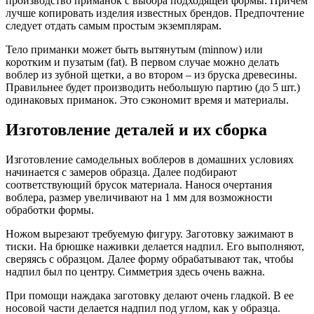
производство приманок с выбора подходящей формы. Причем
лучше копировать изделия известных брендов. Предпочтение
следует отдать самым простым экземплярам.
Тело приманки может быть вытянутым (minnow) или
коротким и пузатым (fat). В первом случае можно делать
воблер из зубной щетки, а во втором – из бруска древесины.
Правильнее будет производить небольшую партию (до 5 шт.)
одинаковых приманок. Это сэкономит время и материалы.
Изготовление деталей и их сборка
Изготовление самодельных воблеров в домашних условиях
начинается с замеров образца. Далее подбирают
соответствующий брусок материала. Нанося очертания
воблера, размер увеличивают на 1 мм для возможности
обработки формы.
Ножом вырезают требуемую фигуру. Заготовку зажимают в
тиски. На брюшке наживки делается надпил. Его выполняют,
сверяясь с образцом. Далее форму обрабатывают так, чтобы
надпил был по центру. Симметрия здесь очень важна.
При помощи наждака заготовку делают очень гладкой. В ее
носовой части делается надпил под углом, как у образца.