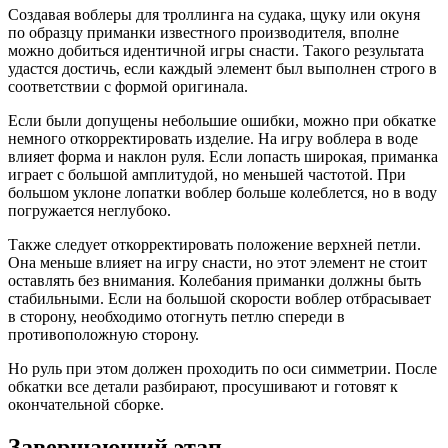
Создавая воблеры для троллинга на судака, щуку или окуня
по образцу приманки известного производителя, вполне
можно добиться идентичной игры снасти. Такого результата
удастся достичь, если каждый элемент был выполнен строго в
соответствии с формой оригинала.
Если были допущены небольшие ошибки, можно при обкатке
немного откорректировать изделие. На игру воблера в воде
влияет форма и наклон руля. Если лопасть широкая, приманка
играет с большой амплитудой, но меньшей частотой. При
большом уклоне лопатки воблер больше колеблется, но в воду
погружается неглубоко.
Также следует откорректировать положение верхней петли.
Она меньше влияет на игру снасти, но этот элемент не стоит
оставлять без внимания. Колебания приманки должны быть
стабильными. Если на большой скорости воблер отбрасывает
в сторону, необходимо отогнуть петлю спереди в
противоположную сторону.
Но руль при этом должен проходить по оси симметрии. После
обкатки все детали разбирают, просушивают и готовят к
окончательной сборке.
Завершающий этап