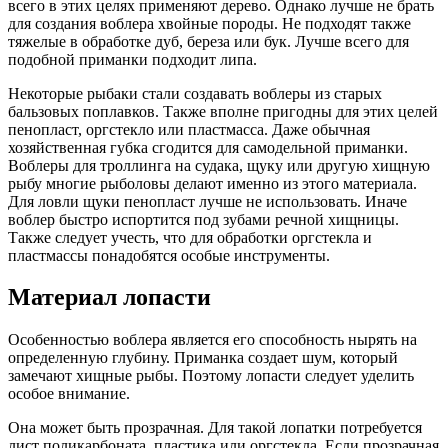
всего в этих целях применяют дерево. Однако лучше не брать
для создания воблера хвойные породы. Не подходят также
тяжелые в обработке дуб, береза или бук. Лучше всего для
подобной приманки подходит липа.
Некоторые рыбаки стали создавать воблеры из старых
бальзовых поплавков. Также вполне пригодны для этих целей
пенопласт, оргстекло или пластмасса. Даже обычная
хозяйственная губка сгодится для самодельной приманки.
Воблеры для троллинга на судака, щуку или другую хищную
рыбу многие рыболовы делают именно из этого материала.
Для ловли щуки пенопласт лучше не использовать. Иначе
воблер быстро испортится под зубами речной хищницы.
Также следует учесть, что для обработки оргстекла и
пластмассы понадобятся особые инструменты.
Материал лопасти
Особенностью воблера является его способность нырять на
определенную глубину. Приманка создает шум, который
замечают хищные рыбы. Поэтому лопасти следует уделить
особое внимание.
Она может быть прозрачная. Для такой лопатки потребуется
лист поликарбоната, пластика или оргстекла. Если прозрачная