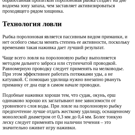
обработанная пропиткой поролоновая рыбка создает на дне
водоема зону запаха, чем заставляет активизироваться
проходящего рядом хищника.
Технология ловли
Рыбка поролоновая является пассивным видом приманки, и
нет особого смысла менять степень ее активности, поскольку
временами такая наживка дает лучший результат.
Чаще всего ловля на поролоновую рыбку выполняется
методом дальнего заброса или ступенчатой проводкой.
Равномерную проводку следует применять на мелководье.
При этом эффективнее работать потяжками уды, а не
катушкой. С помощью удилища нужно внезапно рвануть
приманку от дна еще в самом начале проводки.
Подобные наживки хороши тем, что судак, окунь, ерш
одинаково хорошо их заглатывают вне зависимости от
уровневого слоя воды. При ловле на поролоновую рыбку
предпочтение лучше отдать жесткому удилищу, оснащенному
монолеской диаметром от 0,3 мм до 0,4 мм. Более тонкую
леску следует применять при наличии течения – это
значительно оживит игру наживки.