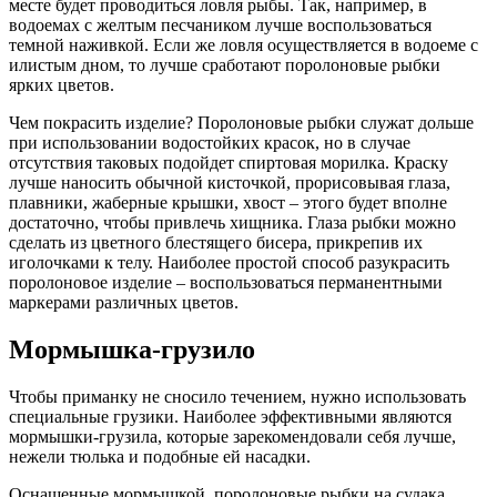
месте будет проводиться ловля рыбы. Так, например, в
водоемах с желтым песчаником лучше воспользоваться
темной наживкой. Если же ловля осуществляется в водоеме с
илистым дном, то лучше сработают поролоновые рыбки
ярких цветов.
Чем покрасить изделие? Поролоновые рыбки служат дольше
при использовании водостойких красок, но в случае
отсутствия таковых подойдет спиртовая морилка. Краску
лучше наносить обычной кисточкой, прорисовывая глаза,
плавники, жаберные крышки, хвост – этого будет вполне
достаточно, чтобы привлечь хищника. Глаза рыбки можно
сделать из цветного блестящего бисера, прикрепив их
иголочками к телу. Наиболее простой способ разукрасить
поролоновое изделие – воспользоваться перманентными
маркерами различных цветов.
Мормышка-грузило
Чтобы приманку не сносило течением, нужно использовать
специальные грузики. Наиболее эффективными являются
мормышки-грузила, которые зарекомендовали себя лучше,
нежели тюлька и подобные ей насадки.
Оснащенные мормышкой, поролоновые рыбки на судака