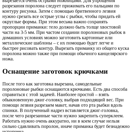
вырезается очень острыми ножницами. Для упрощения
разрезания поролона следует прижимать его пальцами по
контуру рисунка. Затем с помощью бритвенного лезвия
нужно срезать все острые углы с рыбки, чтобы придать ей
округлые формы. При этом весьма важно сохранять
пропорции приманки: тело должно быть толще хвостовой
части на 3-5 мм. При частом создании поролоновых рыбок в
домашних условиях можно заготовить картонные или
металлические шаблоны – с их помощью будет легче и
быстрее рисовать контур. Вырезать приманку из общего куска
поролона можно также при помощи обычного канцелярского
ножа.
Оснащение заготовок крючками
После того как заготовка вырезана, самодельные
поролоновые рыбки оснащаются крючками. Есть два способа
справиться с этой задачей. Наиболее простой – взять
обыкновенную джиг-головку, выбрав подходящий вес. При
помощи лезвия разрезаем макет, начав ото рта рыбки вдоль
спинки. В полученный надрез вставляется джиг-головка,
после чего разрезанные части нужно закрепить суперклеем.
Работать нужно очень аккуратно, ни в коем случае нельзя
сильно сдавливать поролон, иначе приманка будет безнадежно
испорчена.