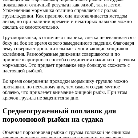
показывают отличный результат как зимой, так и летом.
Утяжеленная мормышка отлично справляется с ролью
грузила-донки. Как правило, она изготавливается методом
литья, но при наличии времени и некоторых навыков можно
сделать ее самостоятельно.
Груз-мормышка, в отличие от шарика, слегка переваливается с
боку на бок во время своего замедленного падения, благодаря
чему совершает дополнительные заманивающие хищников
колебания. Разнообразные движения совершаются и по
причине шарнирного способа соединения наживки с крючком
мормышки. Это придает приманке еще большую схожесть с
настоящей рыбкой.
Во время совершения проводки мормышку-грузило можно
протащить по песчаному дну, тем самым создав мутное
облачко, что привлечет внимание хищной рыбы. При этом
крючок грузила не зацепится за дно.
Среднеогруженный поплавок для
поролоновой рыбки на судака
Обычная поролоновая рыбка с грузом-головкой не слишком
хорошо подходит для ловли судака в верхних слоях воды,