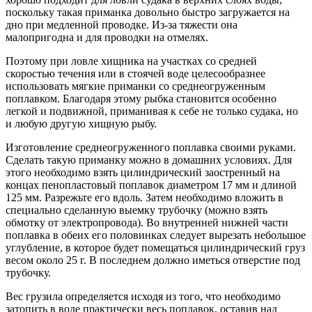
поскольку такая приманка довольно быстро загружается на
дно при медленной проводке. Из-за тяжести она
малопригодна и для проводки на отмелях.
Поэтому при ловле хищника на участках со средней
скоростью течения или в стоячей воде целесообразнее
использовать мягкие приманки со среднеогруженным
поплавком. Благодаря этому рыбка становится особенно
легкой и подвижной, приманивая к себе не только судака, но
и любую другую хищную рыбу.
Изготовление среднеогруженного поплавка своими руками.
Сделать такую приманку можно в домашних условиях. Для
этого необходимо взять цилиндрический заостренный на
концах пенопластовый поплавок диаметром 17 мм и длиной
125 мм. Разрежьте его вдоль. Затем необходимо вложить в
специально сделанную выемку трубочку (можно взять
обмотку от электропровода). Во внутренней нижней части
поплавка в обеих его половинках следует вырезать небольшое
углубление, в которое будет помещаться цилиндрический груз
весом около 25 г. В последнем должно иметься отверстие под
трубочку.
Вес грузила определяется исходя из того, что необходимо
затопить в воде практически весь поплавок, оставив над