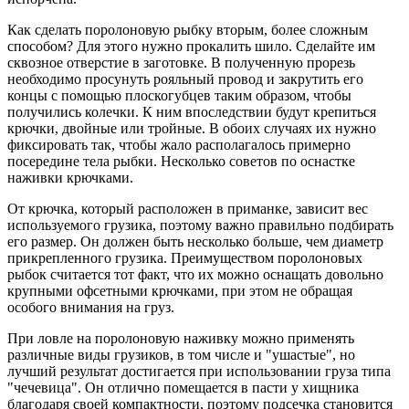
Как сделать поролоновую рыбку вторым, более сложным
способом? Для этого нужно прокалить шило. Сделайте им
сквозное отверстие в заготовке. В полученную прорезь
необходимо просунуть рояльный провод и закрутить его
концы с помощью плоскогубцев таким образом, чтобы
получились колечки. К ним впоследствии будут крепиться
крючки, двойные или тройные. В обоих случаях их нужно
фиксировать так, чтобы жало располагалось примерно
посередине тела рыбки. Несколько советов по оснастке
наживки крючками.
От крючка, который расположен в приманке, зависит вес
используемого грузика, поэтому важно правильно подбирать
его размер. Он должен быть несколько больше, чем диаметр
прикрепленного грузика. Преимуществом поролоновых
рыбок считается тот факт, что их можно оснащать довольно
крупными офсетными крючками, при этом не обращая
особого внимания на груз.
При ловле на поролоновую наживку можно применять
различные виды грузиков, в том числе и "ушастые", но
лучший результат достигается при использовании груза типа
"чечевица". Он отлично помещается в пасти у хищника
благодаря своей компактности, поэтому подсечка становится