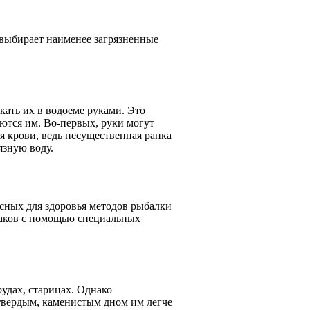
и выбирает наименее загрязненные
кать их в водоеме руками. Это
ются им. Во-первых, руки могут
ия крови, ведь несущественная ранка
язную воду.
сных для здоровья методов рыбалки
раков с помощью специальных
рудах, старицах. Однако
твердым, каменистым дном им легче