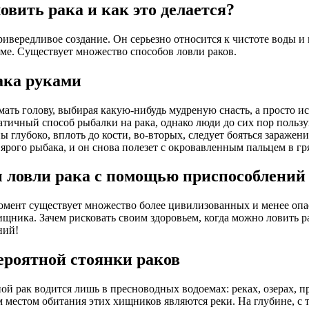
овить рака и как это делается?
привередливое создание. Он серьезно относится к чистоте воды 
еме. Существует множество способов ловли раков.
ака руками
ать голову, выбирая какую-нибудь мудреную снасть, а просто ис
атичный способ рыбалки на рака, однако люди до сих пор пользу
ы глубоко, вплоть до кости, во-вторых, следует бояться заражен
 ярого рыбака, и он снова полезет с окровавленным пальцем в гр
 ловли рака с помощью приспособлений
мент существует множество более цивилизованных и менее опа
ищника. Зачем рисковать своим здоровьем, когда можно ловить 
ний!
ероятной стоянки раков
ой рак водится лишь в пресноводных водоемах: реках, озерах, п
местом обитания этих хищников являются реки. На глубине, с 