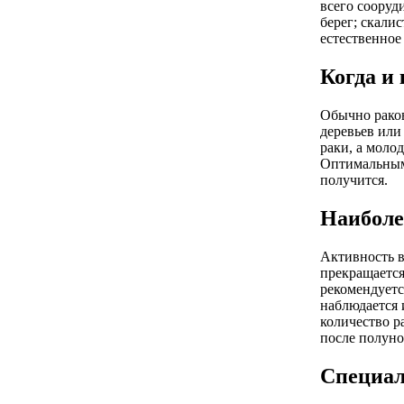
всего сооруд
берег; скалис
естественное
Когда и 
Обычно раков
деревьев или
раки, а моло
Оптимальным 
получится.
Наиболе
Активность в
прекращается
рекомендуетс
наблюдается 
количество р
после полуноч
Специал