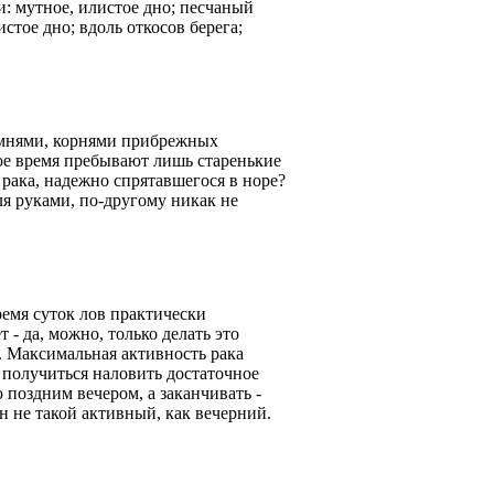
: мутное, илистое дно; песчаный
стое дно; вдоль откосов берега;
камнями, корнями прибрежных
ое время пребывают лишь старенькие
 рака, надежно спрятавшегося в норе?
я руками, по-другому никак не
ремя суток лов практически
- да, можно, только делать это
я. Максимальная активность рака
 получиться наловить достаточное
 поздним вечером, а заканчивать -
он не такой активный, как вечерний.