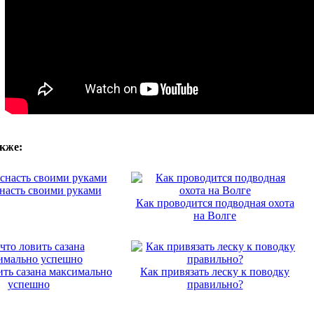
кже:
насть своими руками
Как проводится подводная охота
на Волге
ить сазана максимально
Как привязать леску к поводку
успешно
правильно?