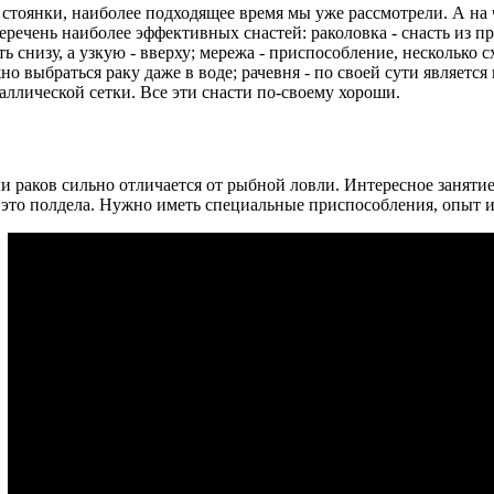
 стоянки, наиболее подходящее время мы уже рассмотрели. А на 
еречень наиболее эффективных снастей: раколовка - снасть из п
 снизу, а узкую - вверху; мережа - приспособление, несколько сх
но выбраться раку даже в воде; рачевня - по своей сути является
аллической сетки. Все эти снасти по-своему хороши.
и раков сильно отличается от рыбной ловли. Интересное занятие
- это полдела. Нужно иметь специальные приспособления, опыт и