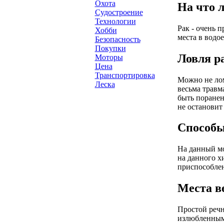
Охота
На что л
Судостроение
Технологии
Рак - очень 
Хобби
места в водо
Безопасность
Покупки
Ловля р
Моторы
Цена
Транспортировка
Можно не лом
Леска
весьма травм
быть поранен
не остановит
Способы
На данный мо
на данного х
приспособле
Места в
Простой речн
излюбленным 