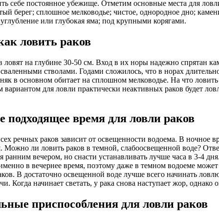
ить себе постоянное убежище. Отметим основные места для ловли
тый берег; сплошное мелководье; чистое, однородное дно; камени
 углубление или глубокая яма; под крупными корягами.
как ловить раков
 ловят на глубине 30-50 см. Вход в их норы надежно спрятан 
 сваленными стволами. Годами сложилось, что в норах длительн
дняк в основном обитает на сплошном мелководье. На что ловить
вариантом для ловли практически неактивных раков будет ловл
е подходящее время для ловли раков
сех речных раков зависит от освещенности водоема. В ночное в
. Можно ли ловить раков в темной, слабоосвещенной воде? Ответ 
я ранним вечером, но снасти устанавливать лучше часа в 3-4 дн
именно в вечернее время, поэтому даже в темном водоеме может
аков. В достаточно освещенной воде лучше всего начинать ловлю
и. Когда начинает светать, у рака снова наступает жор, однако 
ьные приспособления для ловли раков