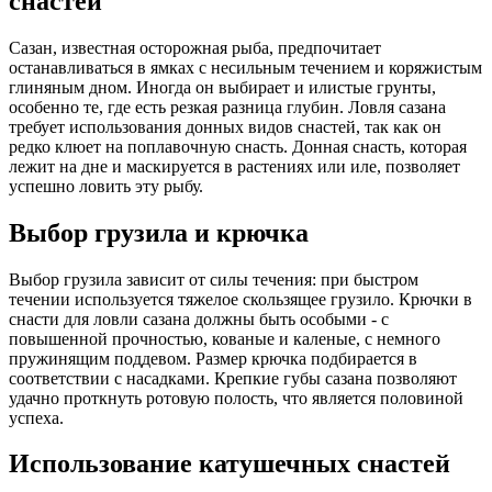
снастей
Сазан, известная осторожная рыба, предпочитает
останавливаться в ямках с несильным течением и коряжистым
глиняным дном. Иногда он выбирает и илистые грунты,
особенно те, где есть резкая разница глубин. Ловля сазана
требует использования донных видов снастей, так как он
редко клюет на поплавочную снасть. Донная снасть, которая
лежит на дне и маскируется в растениях или иле, позволяет
успешно ловить эту рыбу.
Выбор грузила и крючка
Выбор грузила зависит от силы течения: при быстром
течении используется тяжелое скользящее грузило. Крючки в
снасти для ловли сазана должны быть особыми - с
повышенной прочностью, кованые и каленые, с немного
пружинящим поддевом. Размер крючка подбирается в
соответствии с насадками. Крепкие губы сазана позволяют
удачно проткнуть ротовую полость, что является половиной
успеха.
Использование катушечных снастей