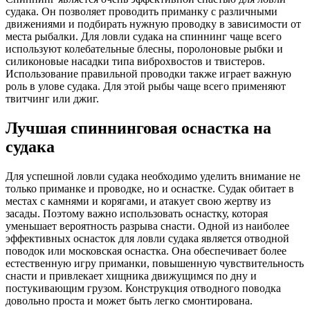
судака. Он позволяет проводить приманку с различными
движениями и подбирать нужную проводку в зависимости от
места рыбалки. Для ловли судака на спиннинг чаще всего
используют колебательные блесны, поролоновые рыбки и
силиконовые насадки типа виброхвостов и твистеров.
Использование правильной проводки также играет важную
роль в улове судака. Для этой рыбы чаще всего применяют
твитчинг или джиг.
Лучшая спиннинговая оснастка на
судака
Для успешной ловли судака необходимо уделить внимание не
только приманке и проводке, но и оснастке. Судак обитает в
местах с камнями и корягами, и атакует свою жертву из
засады. Поэтому важно использовать оснастку, которая
уменьшает вероятность разрыва снасти. Одной из наиболее
эффективных оснасток для ловли судака является отводной
поводок или московская оснастка. Она обеспечивает более
естественную игру приманки, повышенную чувствительность
снасти и привлекает хищника движущимся по дну и
постукивающим грузом. Конструкция отводного поводка
довольно проста и может быть легко смонтирована.