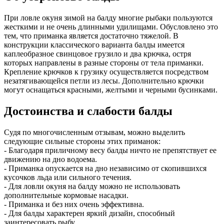
При ловле окуня зимой на балду многие рыбаки пользуются
жесткими и не очень длинными удилищами. Обусловлено это
тем, что приманка является достаточно тяжелой. В
конструкции классического варианта балды имеется
каплеобразное свинцовое грузило и два крючка, остря
которых направлены в разные стороны от тела приманки.
Крепление крючков к грузику осуществляется посредством
незатягивающейся петли из лесы. Дополнительно крючки
могут оснащаться красными, желтыми и черными бусинками.
Достоинства и слабости балды
Судя по многочисленным отзывам, можно выделить
следующие сильные стороны этих приманок:
- Благодаря приличному весу балды ничто не препятствует ее
движению на дно водоема.
- Приманка опускается на дно независимо от скопившихся
кусочков льда или сильного течения.
- Для ловли окуня на балду можно не использовать
дополнительные кормовые насадки.
- Приманка и без них очень эффективна.
- Для балды характерен яркий дизайн, способный
заинтересовать рыбу.