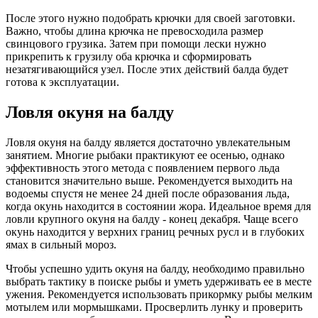
После этого нужно подобрать крючки для своей заготовки.
Важно, чтобы длина крючка не превосходила размер
свинцового грузика. Затем при помощи лески нужно
прикрепить к грузилу оба крючка и сформировать
незатягивающийся узел. После этих действий балда будет
готова к эксплуатации.
Ловля окуня на балду
Ловля окуня на балду является достаточно увлекательным
занятием. Многие рыбаки практикуют ее осенью, однако
эффективность этого метода с появлением первого льда
становится значительно выше. Рекомендуется выходить на
водоемы спустя не менее 24 дней после образования льда,
когда окунь находится в состоянии жора. Идеальное время для
ловли крупного окуня на балду - конец декабря. Чаще всего
окунь находится у верхних границ речных русл и в глубоких
ямах в сильный мороз.
Чтобы успешно удить окуня на балду, необходимо правильно
выбрать тактику в поиске рыбы и уметь удерживать ее в месте
ужения. Рекомендуется использовать прикормку рыбы мелким
мотылем или мормышками. Просверлить лунку и проверить