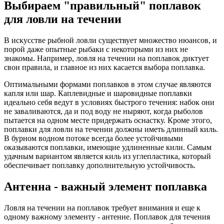
Выбираем "правильный" поплавок
для ловли на течении
В искусстве рыбной ловли существует множество нюансов, и
порой даже опытные рыбаки с некоторыми из них не
знакомы. Например, ловля на течении на поплавок диктует
свои правила, и главное из них касается выбора поплавка.
Оптимальными формами поплавков в этом случае являются
капля или шар. Каплевидные и шаровидные поплавки
идеально себя ведут в условиях быстрого течения: набок они
не заваливаются, да и под воду не ныряют, когда рыболов
пытается на одном месте придержать оснастку. Кроме этого,
поплавки для ловли на течении должны иметь длинный киль.
В бурном водном потоке всегда более устойчивыми
оказываются поплавки, имеющие удлиненные кили. Самым
удачным вариантом является киль из углепластика, который
обеспечивает поплавку дополнительную устойчивость.
Антенна - важный элемент поплавка
Ловля на течении на поплавок требует внимания и еще к
одному важному элементу - антенне. Поплавок для течения