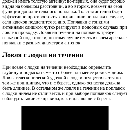
должен иметь толстую антенку: во-первых, она будет хорошо
видна на большом расстоянии, а во-вторых, возьмет на себя
функции дополнительного поплавка. Толстая антенна будет
эффективно противостоять заныриванию поплавка в случае,
если крючок подцепится за дно. Поплавки с тонкими
антеннами слишком чутко реагируют в подобных случаях при
ловле в проводку. Ловля на течении на поплавок требует
серьезной подготовки, поэтому лучше иметь в своем арсенале
поплавки с разным диаметром антенок.
Ловля с лодки на течении
При ловле с лодки на течении необходимо определить
глубину и подыскать место с более или менее ровным дном.
Ловля телескопической удочкой с лодки осуществляется по
тем же принципам, что и с берега, однако оснастка должна
быть длиннее. В остальном же ловля на течении на поплавок
с лодки ничем не отличается, и при выборе поплавков следует
соблюдать такие же правила, как и для ловли с берега.