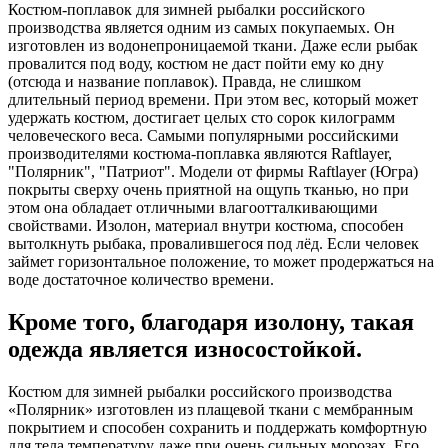
Костюм-поплавок для зимней рыбалки российского
производства является одним из самых покупаемых. Он
изготовлен из водонепроницаемой ткани. Даже если рыбак
провалится под воду, костюм не даст пойти ему ко дну
(отсюда и название поплавок). Правда, не слишком
длительный период времени. При этом вес, который может
удержать костюм, достигает целых сто сорок килограмм
человеческого веса. Самыми популярными российскими
производителями костюма-поплавка являются Raftlayer,
"Полярник", "Патриот". Модели от фирмы Raftlayer (Югра)
покрыты сверху очень приятной на ощупь тканью, но при
этом она обладает отличными влагоотталкивающими
свойствами. Изолон, материал внутри костюма, способен
вытолкнуть рыбака, провалившегося под лёд. Если человек
займет горизонтальное положение, то может продержаться на
воде достаточное количество времени.
Кроме того, благодаря изолону, такая
одежда является износостойкой.
Костюм для зимней рыбалки российского производства
«Полярник» изготовлен из плащевой ткани с мембранным
покрытием и способен сохранить и поддержать комфортную
для тела температуру даже при очень сильных морозах. Его