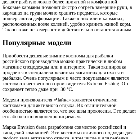
делают рыбную ловлю более приятной и комфортной.
Боковые карманы позволят быстро согреть замершие руки, в
карманах на груди можно хранить предметы, которые
подвергаются деформации. Также в них или в карманах,
расположенных возле коленей, удобно хранить живой корм.
Так он тоже не замерзнет и действительно останется живым.
Популярные модели
Приобрести дешевые зимние костюмы для рыбалки
российского производства можно практически в любом
магазине спецодежды или в интернете. Такая экипировка
продается в специализированных магазинах для охоты и
рыбалки. Очень популярным и часто покупаемым является
костюм отечественного производителя Extreme Fishing. Он
сохраняет тепло даже при -30 °C.
Модели производителя «Чайка» являются отличными
костюмами для активного отдыха. Их отличительной
особенностью является то, что все швы проклеены. Это делает
его абсолютно водонепроницаемым.
Марка Envision была разработана совместно российской и
канадской компанией. Эти костюмы отличного подходят для
любого вида активного отдыха, в том числе и для рыбалки.