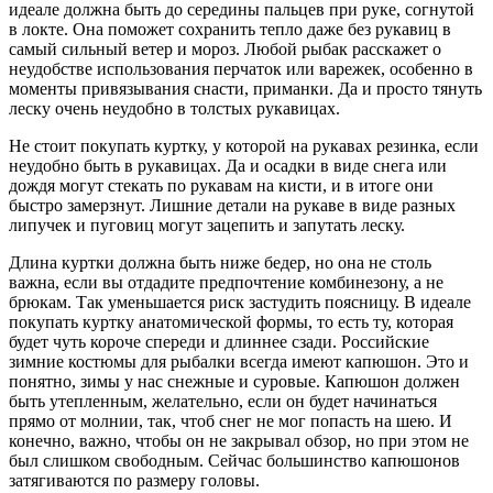
идеале должна быть до середины пальцев при руке, согнутой
в локте. Она поможет сохранить тепло даже без рукавиц в
самый сильный ветер и мороз. Любой рыбак расскажет о
неудобстве использования перчаток или варежек, особенно в
моменты привязывания снасти, приманки. Да и просто тянуть
леску очень неудобно в толстых рукавицах.
Не стоит покупать куртку, у которой на рукавах резинка, если
неудобно быть в рукавицах. Да и осадки в виде снега или
дождя могут стекать по рукавам на кисти, и в итоге они
быстро замерзнут. Лишние детали на рукаве в виде разных
липучек и пуговиц могут зацепить и запутать леску.
Длина куртки должна быть ниже бедер, но она не столь
важна, если вы отдадите предпочтение комбинезону, а не
брюкам. Так уменьшается риск застудить поясницу. В идеале
покупать куртку анатомической формы, то есть ту, которая
будет чуть короче спереди и длиннее сзади. Российские
зимние костюмы для рыбалки всегда имеют капюшон. Это и
понятно, зимы у нас снежные и суровые. Капюшон должен
быть утепленным, желательно, если он будет начинаться
прямо от молнии, так, чтоб снег не мог попасть на шею. И
конечно, важно, чтобы он не закрывал обзор, но при этом не
был слишком свободным. Сейчас большинство капюшонов
затягиваются по размеру головы.