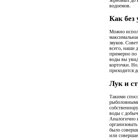
зерновых до 
водоемов.
Как без
Можно исполь
максимальная
звуков. Сове
всего, наши д
примерно по 
воды вы увид
корточки. Но,
приходится д
Лук и с
Такими спосо
рыболовными 
собственноруч
воды с добыч
Аналогично и
организовать
было соверши
или совершае