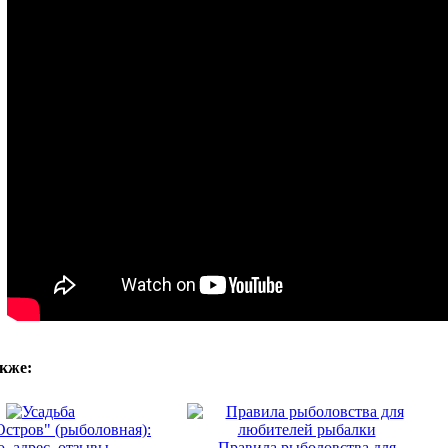
кже:
Остров" (рыболовная):
о, адрес, отзывы
Правила рыболовства для