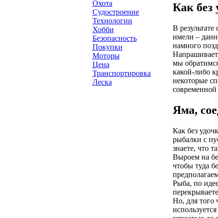
Охота
Как без
Судостроение
Технологии
В результате
Хобби
имели – данн
Безопасность
намного позд
Покупки
Напрашиваетс
Моторы
мы обратимся
Цена
какой-либо к
Транспортировка
некоторые сп
Леска
современной 
Яма, со
Как без удоч
рыбалки с пу
знаете, что 
Выроем на бе
чтобы туда б
предполагаем
Рыба, по иде
перекрываете
Но, для того
используется