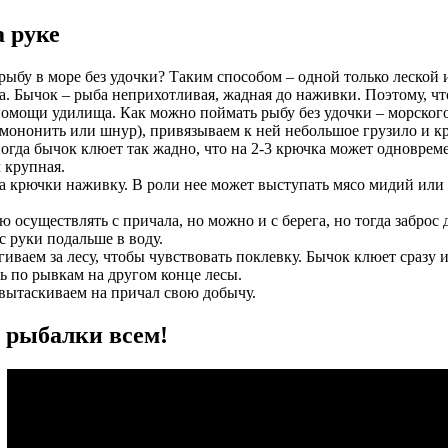
а руке
рыбу в море без удочки? Таким способом – одной только леской 
а. Бычок – рыба неприхотливая, жадная до наживки. Поэтому, чт
помощи удилища. Как можно поймать рыбу без удочки – морского
(мононить или шнур), привязываем к ней небольшое грузило и к
ногда бычок клюет так жадно, что на 2-3 крючка может одноврем
 крупная.
 крючки наживку. В роли нее может выступать мясо мидий или 
ю осуществлять с причала, но можно и с берега, но тогда забро
с руки подальше в воду.
иваем за лесу, чтобы чувствовать поклевку. Бычок клюет сразу и
ь по рывкам на другом конце лесы.
вытаскиваем на причал свою добычу.
 рыбалки всем!