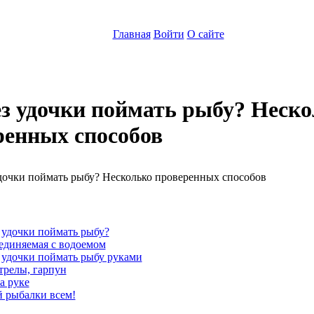
Главная
Войти
О сайте
ез удочки поймать рыбу? Неск
ренных способов
:
 удочки поймать рыбу?
единяемая с водоемом
 удочки поймать рыбу руками
трелы, гарпун
а руке
й рыбалки всем!