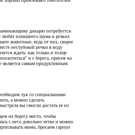
ые хорошо привлекают обитателей
 начинающему дикарю потребуется
е любят излишнего шума и резких
лают животные, ведь от них, скорее
месте неглубокой речки в воду
ается ждать: как только в толще
оохотиться" и с берега, присев на
 не является самым продуктивным:
необходим лук со специальными
ить, а можно сделать
выстрела вы смогли достать ее из
ем на берегу место, чтобы
лась с него довольно четко и можно
 проплывать мимо, бросаем гарпун