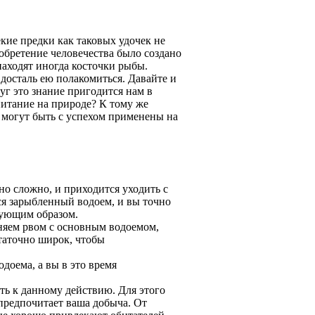
кие предки как таковых удочек не
обретение человечества было создано
находят иногда косточки рыбы.
вдосталь ею полакомиться. Давайте и
уг это знание пригодится нам в
итание на природе? К тому же
и могут быть с успехом применены на
но сложно, и приходится уходить с
ся зарыбленный водоем, и вы точно
дующим образом.
няем рвом с основным водоемом,
статочно широк, чтобы
доема, а вы в это время
ать к данному действию. Для этого
 предпочитает ваша добыча. От