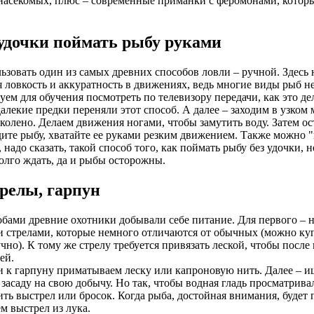
насекомых, плюс – современные приманки с феромонами, котор
 удочки поймать рыбу руками
зовать один из самых древних способов ловли – ручной. Здесь
 ловкость и аккуратность в движениях, ведь многие виды рыб н
туем для обучения посмотреть по телевизору передачи, как это де
алекие предки переняли этот способ. А далее – заходим в узком 
колено. Делаем движения ногами, чтобы замутить воду. Затем ост
ите рыбу, хватайте ее руками резким движением. Также можно "п
 надо сказать, такой способ того, как поймать рыбу без удочки,
олго ждать, да и рыбы осторожны.
трелы, гарпун
бами древние охотники добывали себе питание. Для первого – 
стрелами, которые немного отличаются от обычных (можно куп
но). К тому же стрелу требуется привязать леской, чтобы после 
ей.
 к гарпуну приматываем леску или капроновую нить. Далее – ищ
 засаду на свою добычу. Но так, чтобы водная гладь просматрива
ть выстрел или бросок. Когда рыба, достойная внимания, будет
м выстрел из лука.