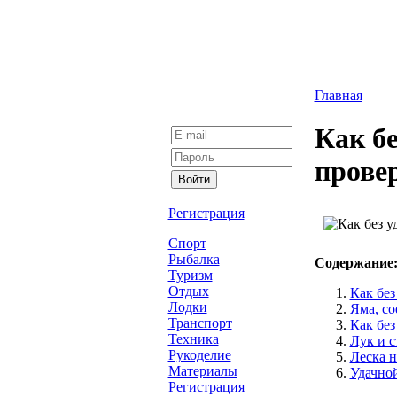
Главная
Как б
прове
Регистрация
Спорт
Рыбалка
Содержание
Туризм
Отдых
Как без
Лодки
Яма, со
Транспорт
Как без
Техника
Лук и с
Рукоделие
Леска н
Материалы
Удачно
Регистрация