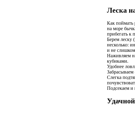
Леска н
Как поймать 
на море бычк
прибегать к 
Берем леску 
несколько: и
и не слишком
Наживляем на
кубиками.
Удобнее ловл
Забрасываем 
Слегка подтяг
почувствоват
Подсекаем и 
Удачной