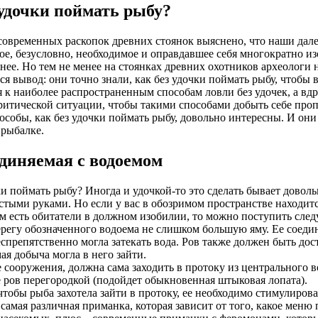
 удочки поймать рыбу?
 современных раскопок древних стоянок выяснено, что наши дале
ое, безусловно, необходимое и оправдавшее себя многократно из
нее. Но тем не менее на стоянках древних охотников археологи 
я вывод: они точно знали, как без удочки поймать рыбу, чтобы 
 к наиболее распространенным способам ловли без удочек, а вдр
ритической ситуации, чтобы такими способами добыть себе проп
особы, как без удочки поймать рыбу, довольно интересны. И он
рыбалке.
единяемая с водоемом
ки поймать рыбу? Иногда и удочкой-то это сделать бывает доволь
стыми руками. Но если у вас в обозримом пространстве находит
там есть обитатели в должном изобилии, то можно поступить сле
регу обозначенного водоема не слишком большую яму. Ее соеди
еспрепятственно могла затекать вода. Ров также должен быть до
ая добыча могла в него зайти.
е сооружения, должна сама заходить в протоку из центрального во
 ров перегородкой (подойдет обыкновенная штыковая лопата).
 чтобы рыба захотела зайти в протоку, ее необходимо стимулиров
 самая различная приманка, которая зависит от того, какое меню