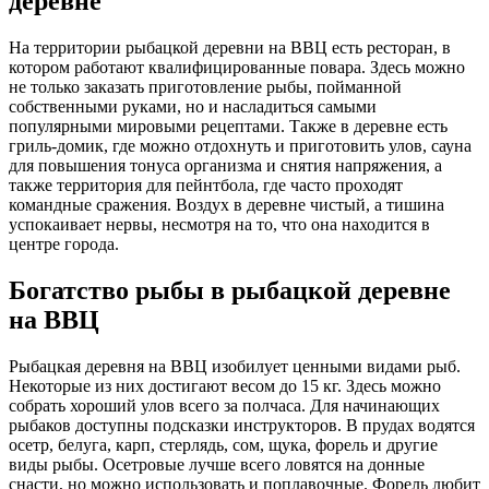
деревне
На территории рыбацкой деревни на ВВЦ есть ресторан, в
котором работают квалифицированные повара. Здесь можно
не только заказать приготовление рыбы, пойманной
собственными руками, но и насладиться самыми
популярными мировыми рецептами. Также в деревне есть
гриль-домик, где можно отдохнуть и приготовить улов, сауна
для повышения тонуса организма и снятия напряжения, а
также территория для пейнтбола, где часто проходят
командные сражения. Воздух в деревне чистый, а тишина
успокаивает нервы, несмотря на то, что она находится в
центре города.
Богатство рыбы в рыбацкой деревне
на ВВЦ
Рыбацкая деревня на ВВЦ изобилует ценными видами рыб.
Некоторые из них достигают весом до 15 кг. Здесь можно
собрать хороший улов всего за полчаса. Для начинающих
рыбаков доступны подсказки инструкторов. В прудах водятся
осетр, белуга, карп, стерлядь, сом, щука, форель и другие
виды рыбы. Осетровые лучше всего ловятся на донные
снасти, но можно использовать и поплавочные. Форель любит