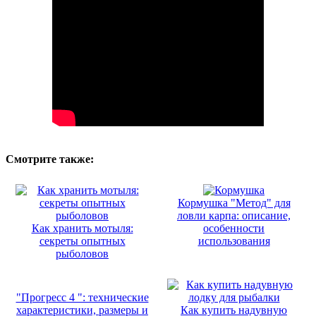
Смотрите также:
Кормушка "Метод" для
ловли карпа: описание,
Как хранить мотыля:
особенности
секреты опытных
использования
рыболовов
"Прогресс 4 ": технические
характеристики, размеры и
Как купить надувную