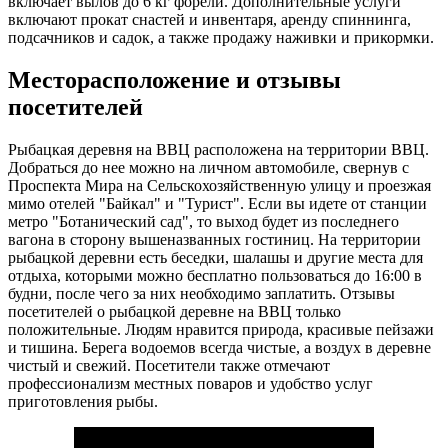
включает вылов до 6 кг форели. Дополнительные услуги
включают прокат снастей и инвентаря, аренду спиннинга,
подсачников и садок, а также продажу наживки и прикормки.
Месторасположение и отзывы
посетителей
Рыбацкая деревня на ВВЦ расположена на территории ВВЦ.
Добраться до нее можно на личном автомобиле, свернув с
Проспекта Мира на Сельскохозяйственную улицу и проезжая
мимо отелей "Байкал" и "Турист". Если вы идете от станции
метро "Ботанический сад", то выход будет из последнего
вагона в сторону вышеназванных гостиниц. На территории
рыбацкой деревни есть беседки, шалашы и другие места для
отдыха, которыми можно бесплатно пользоваться до 16:00 в
будни, после чего за них необходимо заплатить. Отзывы
посетителей о рыбацкой деревне на ВВЦ только
положительные. Людям нравится природа, красивые пейзажи
и тишина. Берега водоемов всегда чистые, а воздух в деревне
чистый и свежий. Посетители также отмечают
профессионализм местных поваров и удобство услуг
приготовления рыбы.