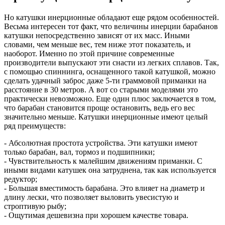
Но катушки инерционные обладают еще рядом особенностей.
Весьма интересен тот факт, что величины инерции барабанов
катушки непосредственно зависят от их масс. Иными
словами, чем меньше вес, тем ниже этот показатель, и
наоборот. Именно по этой причине современные
производители выпускают эти снасти из легких сплавов. Так,
с помощью спиннинга, оснащенного такой катушкой, можно
сделать удачный заброс даже 5-ти граммовой приманки на
расстояние в 30 метров. А вот со старыми моделями это
практически невозможно. Еще один плюс заключается в том,
что барабан становится проще остановить, ведь его вес
значительно меньше. Катушки инерционные имеют целый
ряд преимуществ:
- Абсолютная простота устройства. Эти катушки имеют
только барабан, вал, тормоз и подшипники;
- Чувствительность к малейшим движениям приманки. С
иными видами катушек она затруднена, так как используется
редуктор;
- Большая вместимость барабана. Это влияет на диаметр и
длину лески, что позволяет выловить увесистую и
строптивую рыбу;
- Ощутимая дешевизна при хорошем качестве товара.