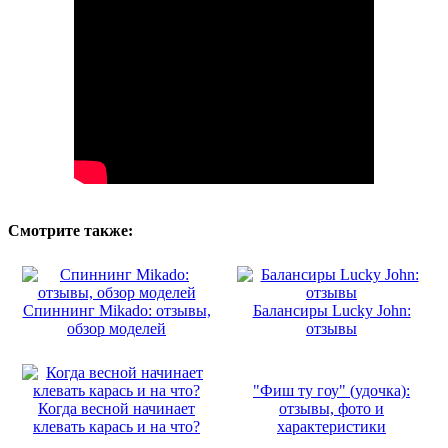
Смотрите также:
Спиннинг Mikado: отзывы,
Балансиры Lucky John:
обзор моделей
отзывы
"Фиш ту гоу" (удочка):
Когда весной начинает
отзывы, фото и
клевать карась и на что?
характеристики