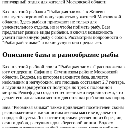
популярный отдых для жителей Московской области
База платной рыбалки "Рыбацкая заимка" в Жилево
пользуется огромной популярностью у жителей Московской
области. Здесь рыбаки приезжают не только для
увлекательного отдыха, но и чтобы поймать рыбу. База
предлагает разные виды рыбалки, включая возможность
увезти пойманную рыбу с собой. Рассмотрим подробности о
"Рыбацкой заимке" и какие услуги она предлагает.
Описание базы и разнообразие рыбы
База платной рыбной ловли "Рыбацкая заимка" расположена к
югу от деревни Сафино в Ступинском районе Московской
области. Водоем, на котором находится база, является
небольшим и неглубоким, его площадь составляет 2,7 гектара,
а глубина варьируется от полутора до трех с половиной
метров. Рельеф дна создан естественными неровностями, что
делает его идеальным местом для стоянки рыб хищных пород.
База "Рыбацкая заимка" также привлекает посетителей своим
расположением в живописном лесном массиве вдалеке от
городской суеты. Лес состоит преимущественно из берез, ив,
осин и дубов, растущих вдоль береговой линии. Водоем
регулярно заряжается рыбой, поэтому здесь можно поймать