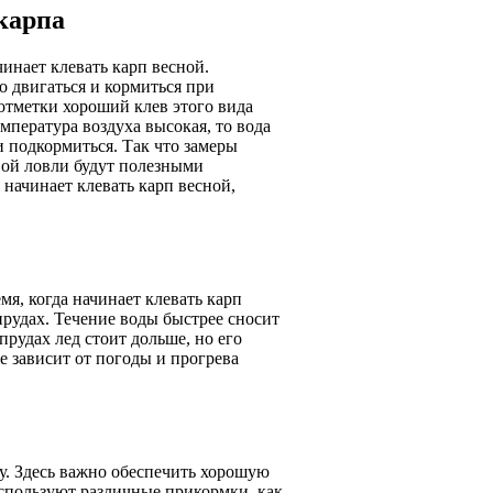
карпа
инает клевать карп весной.
о двигаться и кормиться при
отметки хороший клев этого вида
мпература воздуха высокая, то вода
и подкормиться. Так что замеры
вой ловли будут полезными
 начинает клевать карп весной,
мя, когда начинает клевать карп
 прудах. Течение воды быстрее сносит
рудах лед стоит дольше, но его
е зависит от погоды и прогрева
у. Здесь важно обеспечить хорошую
спользуют различные прикормки, как