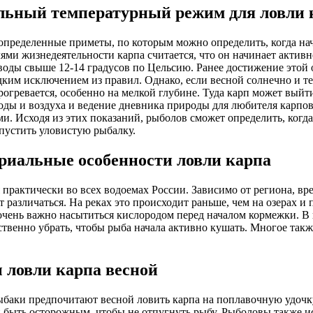
ьный температурный режим для ловли 
пределенные приметы, по которым можно определить, когда нач
ями жизнедеятельности карпа считается, что он начинает активн
воды свыше 12-14 градусов по Цельсию. Ранее достижение этой 
ким исключением из правил. Однако, если весной солнечно и те
рогревается, особенно на мелкой глубине. Туда карп может выйт
оды и воздуха и ведение дневника природы для любителя карпо
и. Исходя из этих показаний, рыболов сможет определить, когда
пустить уловистую рыбалку.
риальные особенности ловли карпа
 практически во всех водоемах России. Зависимо от региона, вре
т различаться. На реках это происходит раньше, чем на озерах и
 очень важно насытиться кислородом перед началом кормежки. В п
твенно убрать, чтобы рыба начала активно кушать. Многое такж
 ловли карпа весной
баки предпочитают весной ловить карпа на поплавочную удочк
 быть осторожным, чтобы не отпугнуть рыбу. Рыболовы также и