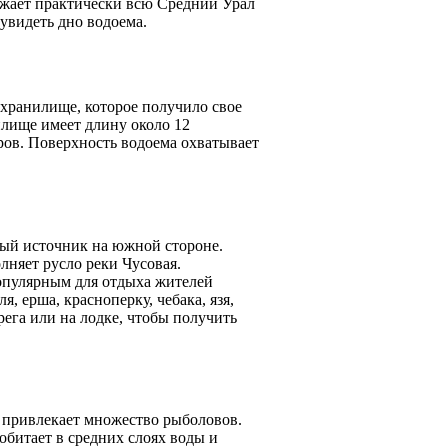
жает практически всю Средний Урал
 увидеть дно водоема.
охранилище, которое получило свое
илище имеет длину около 12
тров. Поверхность водоема охватывает
ный источник на южной стороне.
лняет русло реки Чусовая.
 популярным для отдыха жителей
, ерша, красноперку, чебака, язя,
ега или на лодке, чтобы получить
 привлекает множество рыболовов.
битает в средних слоях воды и