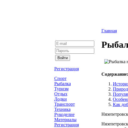
Главная
Рыбал
Регистрация
Содержание
Спорт
Рыбалка
Истори
Туризм
Природ
Отдых
Популя
Лодки
Особен
Транспорт
Как доб
Техника
Нязепетровск
Рукоделие
Материалы
Нязепетровск
Регистрация