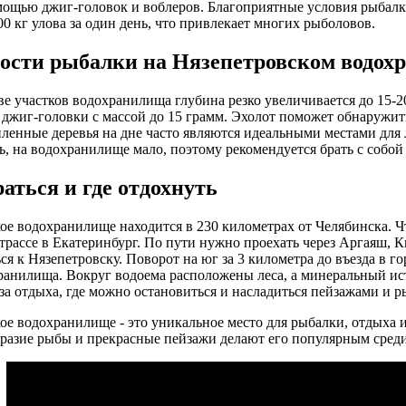
мощью джиг-головок и воблеров. Благоприятные условия рыбал
00 кг улова за один день, что привлекает многих рыболовов.
ости рыбалки на Нязепетровском водох
е участков водохранилища глубина резко увеличивается до 15-2
 джиг-головки с массой до 15 грамм. Эхолот поможет обнаружит
пленные деревья на дне часто являются идеальными местами для 
ь, на водохранилище мало, поэтому рекомендуется брать с собой
аться и где отдохнуть
ое водохранилище находится в 230 километрах от Челябинска. Ч
 трассе в Екатеринбург. По пути нужно проехать через Аргаяш,
ься к Нязепетровску. Поворот на юг за 3 километра до въезда в г
ранилища. Вокруг водоема расположены леса, а минеральный исто
аза отдыха, где можно остановиться и насладиться пейзажами и р
ое водохранилище - это уникальное место для рыбалки, отдыха 
бразие рыбы и прекрасные пейзажи делают его популярным сред