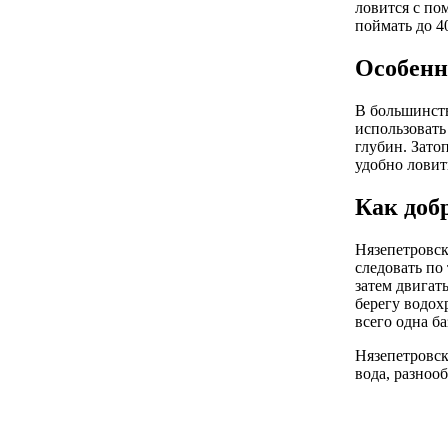
ловится с по
поймать до 4
Особенн
В большинств
использовать
глубин. Зато
удобно ловит
Как добр
Нязепетровск
следовать по
затем двигат
берегу водох
всего одна б
Нязепетровск
вода, разноо