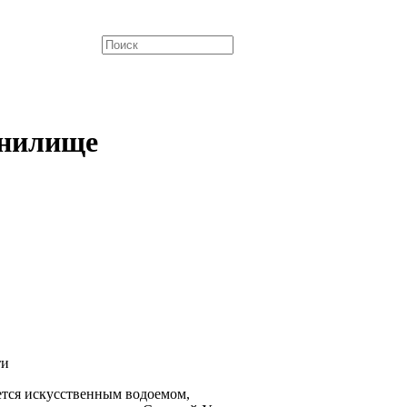
анилище
ти
ется искусственным водоемом,