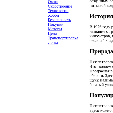
созданным бл
Охота
питьевой вод
Судостроение
Технологии
История
Хобби
Безопасность
Покупки
В 1976 году 
Моторы
название от 
Цена
километров, 
Транспортировка
около 24 ква
Леска
Природа
Нязепетровск
Этот водоем 
Прозрачная в
области. Здес
щуку, налима
богатый улов
Популяр
Нязепетровск
Здесь можно 