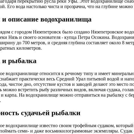
агодаря перекрытию русла реки Уфы. Этот водохранилище снаб
ой. Его вода настолько чиста и прозрачна, что на глубине можно
 и описание водохранилища
рядом с городом Нязепетровск было создано Нязепетровское вод
реки Нязь и своего основателя - купца Петра Осокина. Водохран
ширину до 700 метров, и средняя глубина составляет около 8 ме
дратных километров.
 и рыбалка
ое водохранилище относится к речному типу и имеет минераль
снабжает практически весь Средний Урал питьевой водой и напо
ода, чистое дно, отсутствие кустов и заводей делают это место
ь можно встретить рыбу различных видов, включая судака, голавля
 и карпа. На водохранилище можно отправиться на рыбалку с бер
.
ность судачьей рыбалки
ое водохранилище известно своим трофейным судаком, который
поймать семи- и даже восьмикилограммовые экземпляры. Судак о