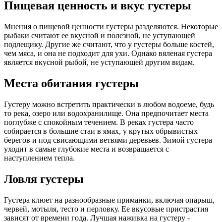
Пищевая ценность и вкус густеры
Мнения о пищевой ценности густеры разделяются. Некоторые
рыбаки считают ее вкусной и полезной, не уступающей
подлещику. Другие же считают, что у густеры больше костей,
чем мяса, и она не подходит для ухи. Однако вяленая густера
является вкусной рыбой, не уступающей другим видам.
Места обитания густеры
Густеру можно встретить практически в любом водоеме, будь
то река, озеро или водохранилище. Она предпочитает места
поглубже с спокойным течением. В реках густера часто
собирается в большие стаи в ямах, у крутых обрывистых
берегов и под свисающими ветвями деревьев. Зимой густера
уходит в самые глубокие места и возвращается с
наступлением тепла.
Ловля густеры
Густера клюет на разнообразные приманки, включая опарыш,
червей, мотыля, тесто и перловку. Ее вкусовые пристрастия
зависят от времени года. Лучшая наживка на густеру -