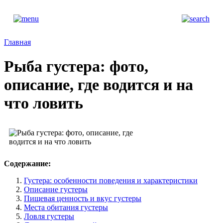
Главная
Рыба густера: фото,
описание, где водится и на
что ловить
Содержание:
Густера: особенности поведения и характеристики
Описание густеры
Пищевая ценность и вкус густеры
Места обитания густеры
Ловля густеры