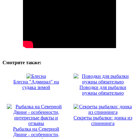
Смотрите также:
Блесна "Адмирал" на
судака зимой
Поводки для рыбалки
нужны обязательно
Секреты рыбалки: донка из
спиннинга
Рыбалка на Северной
Двине - особенности,