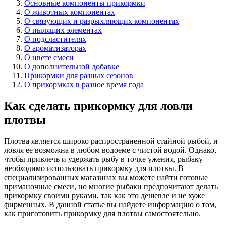
Основные компоненты прикормки
О животных компонентах
О связующих и разрыхляющих компонентах
О пылящих элементах
О подсластителях
О ароматизаторах
О цвете смеси
О дополнительной добавке
Прикормки для разных сезонов
О прикормках в разное время года
Как сделать прикормку для ловли
плотвы
Плотва является широко распространенной стайной рыбой, и
ловля ее возможна в любом водоеме с чистой водой. Однако,
чтобы привлечь и удержать рыбу в точке ужения, рыбаку
необходимо использовать прикормку для плотвы. В
специализированных магазинах вы можете найти готовые
приманочные смеси, но многие рыбаки предпочитают делать
прикормку своими руками, так как это дешевле и не хуже
фирменных. В данной статье вы найдете информацию о том,
как приготовить прикормку для плотвы самостоятельно.