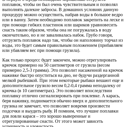
поплавок, чтобы он был очень чувствительным и позволял
выполнять далекие забросы. В домашних условиях данную
процедуру можно осуществить, набрав воды в большое ведро
или в ванну. Затем необходимо поплавок закрепить на леске и
при помощи гибких пластинок или шариков уравновесить
снасть таким образом, чтобы она не погружалась в воду
окончательно, но и не заваливалась набок. Грубо говоря,
отгрузить поплавок надо так, чтобы он наполовину торчал из
воды, это будет самым правильным положением (прибавляем
или убавляем вес при помощи грузила).
Как только процесс будет закончен, можно отрегулировать
крючок примерно на 50 сантиметров от грузила (весом
примерно 2,5-3 грамма). Это позволит насаженной на крючок
наживке быстро опуститься на дно, не будучи раздерганной
мелкой рыбешкой. При этом некоторые рыбаки вешают еще и
дополнительное грузило весом 0,2-0,4 грамма неподалеку от
крючка (в 10 сантиметрах). Это позволяет впоследствии
поплавку отлично сигнализировать при поклевке. А карась,
беря наживку, поднимается обычно вверх и дополнительного
грузика не замечает, что позволяет вовремя произвести
подсечки и выудить рыбу. И помним, что лучшие поплавки
для ловли карася – это хорошо выверенные и
отрегулированные снасти. От этого может зависеть
успешность и уловистость.