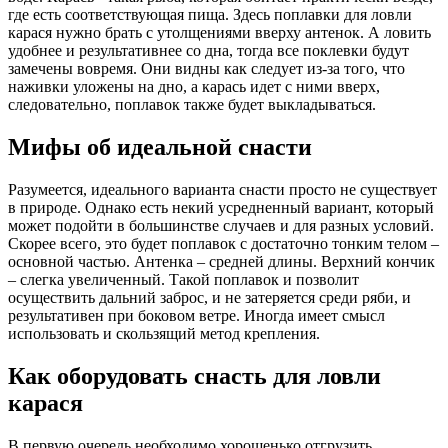
где есть соответствующая пища. Здесь поплавки для ловли
карася нужно брать с утолщениями вверху антенок. А ловить
удобнее и результативнее со дна, тогда все поклевки будут
замечены вовремя. Они видны как следует из-за того, что
наживки уложены на дно, а карась идет с ними вверх,
следовательно, поплавок также будет выкладываться.
Мифы об идеальной снасти
Разумеется, идеального варианта снасти просто не существует
в природе. Однако есть некий усредненный вариант, который
может подойти в большинстве случаев и для разных условий.
Скорее всего, это будет поплавок с достаточно тонким телом –
основной частью. Антенка – средней длины. Верхний кончик
– слегка увеличенный. Такой поплавок и позволит
осуществить дальний заброс, и не затеряется среди ряби, и
результативен при боковом ветре. Иногда имеет смысл
использовать и скользящий метод крепления.
Как оборудовать снасть для ловли
карася
В первую очередь необходимо хорошенько отгрузить