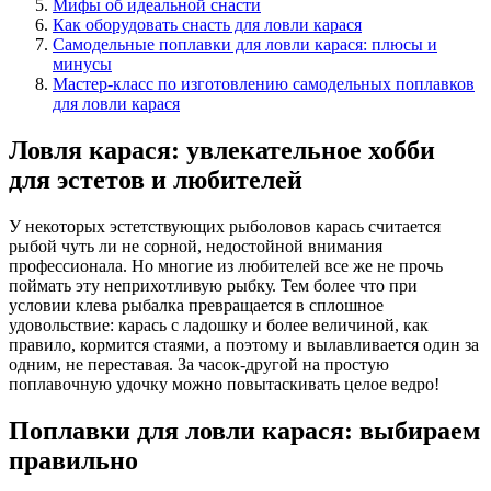
Мифы об идеальной снасти
Как оборудовать снасть для ловли карася
Самодельные поплавки для ловли карася: плюсы и
минусы
Мастер-класс по изготовлению самодельных поплавков
для ловли карася
Ловля карася: увлекательное хобби
для эстетов и любителей
У некоторых эстетствующих рыболовов карась считается
рыбой чуть ли не сорной, недостойной внимания
профессионала. Но многие из любителей все же не прочь
поймать эту неприхотливую рыбку. Тем более что при
условии клева рыбалка превращается в сплошное
удовольствие: карась с ладошку и более величиной, как
правило, кормится стаями, а поэтому и вылавливается один за
одним, не переставая. За часок-другой на простую
поплавочную удочку можно повытаскивать целое ведро!
Поплавки для ловли карася: выбираем
правильно