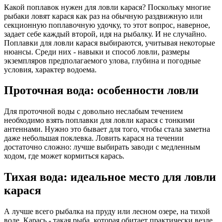
Какой поплавок нужен для ловли карася? Поскольку многие
рыбаки ловят карася как раз на обычную раздвижную или
секционную поплавочную удочку, то этот вопрос, наверное,
задает себе каждый второй, идя на рыбалку. И не случайно.
Поплавки для ловли карася выбираются, учитывая некоторые
нюансы. Среди них - навыки и способ ловли, размеры
экземпляров предполагаемого улова, глубина и погодные
условия, характер водоема.
Проточная вода: особенности ловли
Для проточной воды с довольно неслабым течением
необходимо взять поплавки для ловли карася с тонкими
антеннами. Нужно это бывает для того, чтобы стала заметна
даже небольшая поклевка. Ловить карася на течении
достаточно сложно: лучше выбирать заводи с медленным
ходом, где может кормиться карась.
Тихая вода: идеальное место для ловли
карася
А лучше всего рыбалка на пруду или лесном озере, на тихой
воде. Карась - такая рыба, которая обитает практически везде,