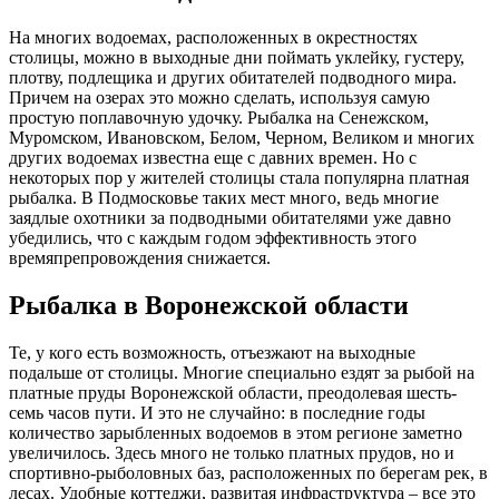
На многих водоемах, расположенных в окрестностях
столицы, можно в выходные дни поймать уклейку, густеру,
плотву, подлещика и других обитателей подводного мира.
Причем на озерах это можно сделать, используя самую
простую поплавочную удочку. Рыбалка на Сенежском,
Муромском, Ивановском, Белом, Черном, Великом и многих
других водоемах известна еще с давних времен. Но с
некоторых пор у жителей столицы стала популярна платная
рыбалка. В Подмосковье таких мест много, ведь многие
заядлые охотники за подводными обитателями уже давно
убедились, что с каждым годом эффективность этого
времяпрепровождения снижается.
Рыбалка в Воронежской области
Те, у кого есть возможность, отъезжают на выходные
подальше от столицы. Многие специально ездят за рыбой на
платные пруды Воронежской области, преодолевая шесть-
семь часов пути. И это не случайно: в последние годы
количество зарыбленных водоемов в этом регионе заметно
увеличилось. Здесь много не только платных прудов, но и
спортивно-рыболовных баз, расположенных по берегам рек, в
лесах. Удобные коттеджи, развитая инфраструктура – все это