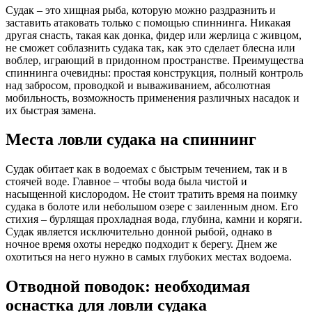
Судак – это хищная рыба, которую можно раздразнить и
заставить атаковать только с помощью спиннинга. Никакая
другая снасть, такая как донка, фидер или жерлица с живцом,
не сможет соблазнить судака так, как это сделает блесна или
воблер, играющий в придонном пространстве. Преимущества
спиннинга очевидны: простая конструкция, полный контроль
над забросом, проводкой и вываживанием, абсолютная
мобильность, возможность применения различных насадок и
их быстрая замена.
Места ловли судака на спиннинг
Судак обитает как в водоемах с быстрым течением, так и в
стоячей воде. Главное – чтобы вода была чистой и
насыщенной кислородом. Не стоит тратить время на поимку
судака в болоте или небольшом озере с заиленным дном. Его
стихия – бурлящая прохладная вода, глубина, камни и коряги.
Судак является исключительно донной рыбой, однако в
ночное время охоты нередко подходит к берегу. Днем же
охотиться на него нужно в самых глубоких местах водоема.
Отводной поводок: необходимая
оснастка для ловли судака