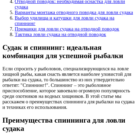
Отводной поводок: необходимая оснастка для ловли
судака
Варианты монтажа отводного поводка для ловли судака
Выбор удилища и катушки для ловли судака на
спиннинг
Приманки для ловли судака на отводной поводок
Тактика ловли судака на отводной поводок
Судак и спиннинг: идеальная
комбинация для успешной рыбалки
Если спросить у рыболовов, специализирующихся на ловле
хищной рыбы, какая снасть является наиболее уловистой для
рыбалки на судака, то большинство из них утвердительно
ответят: "Спиннинг!". Спиннинг – это рыболовное
приспособление, которое завоевало огромную популярность
среди охотников на водных хищников. В этой статье мы
расскажем о преимуществах спиннинга для рыбалки на судака
и техниках его использования.
Преимущества спиннинга для ловли
судака