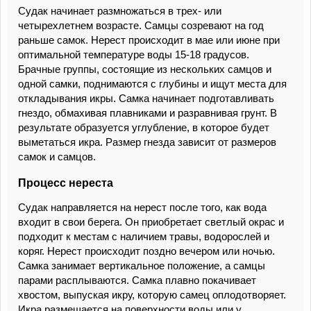
Судак начинает размножаться в трех- или
четырехлетнем возрасте. Самцы созревают на год
раньше самок. Нерест происходит в мае или июне при
оптимальной температуре воды 15-18 градусов.
Брачные группы, состоящие из нескольких самцов и
одной самки, поднимаются с глубины и ищут места для
откладывания икры. Самка начинает подготавливать
гнездо, обмахивая плавниками и разравнивая грунт. В
результате образуется углубление, в которое будет
выметаться икра. Размер гнезда зависит от размеров
самок и самцов.
Процесс нереста
Судак направляется на нерест после того, как вода
входит в свои берега. Он приобретает светлый окрас и
подходит к местам с наличием травы, водорослей и
коряг. Нерест происходит поздно вечером или ночью.
Самка занимает вертикальное положение, а самцы
парами расплываются. Самка плавно покачивает
хвостом, выпуская икру, которую самец оплодотворяет.
Икра размещается на поверхности воды или у