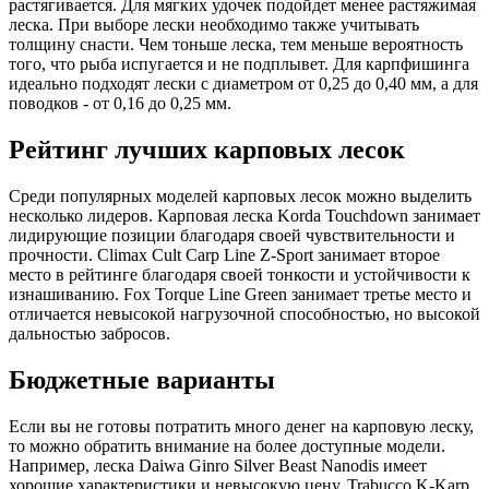
растягивается. Для мягких удочек подойдет менее растяжимая
леска. При выборе лески необходимо также учитывать
толщину снасти. Чем тоньше леска, тем меньше вероятность
того, что рыба испугается и не подплывет. Для карпфишинга
идеально подходят лески с диаметром от 0,25 до 0,40 мм, а для
поводков - от 0,16 до 0,25 мм.
Рейтинг лучших карповых лесок
Среди популярных моделей карповых лесок можно выделить
несколько лидеров. Карповая леска Korda Touchdown занимает
лидирующие позиции благодаря своей чувствительности и
прочности. Climax Cult Carp Line Z-Sport занимает второе
место в рейтинге благодаря своей тонкости и устойчивости к
изнашиванию. Fox Torque Line Green занимает третье место и
отличается невысокой нагрузочной способностью, но высокой
дальностью забросов.
Бюджетные варианты
Если вы не готовы потратить много денег на карповую леску,
то можно обратить внимание на более доступные модели.
Например, леска Daiwa Ginro Silver Beast Nanodis имеет
хорошие характеристики и невысокую цену. Trabucco K-Karp