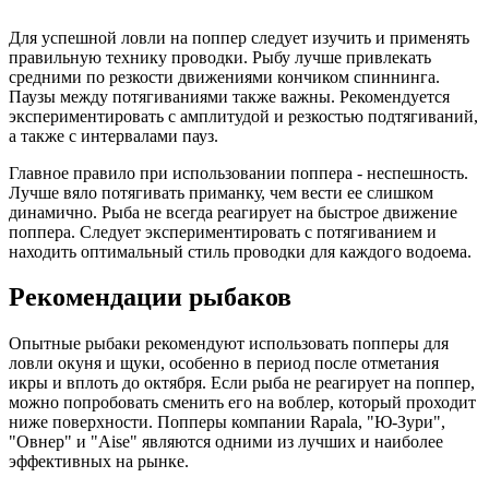
Для успешной ловли на поппер следует изучить и применять
правильную технику проводки. Рыбу лучше привлекать
средними по резкости движениями кончиком спиннинга.
Паузы между потягиваниями также важны. Рекомендуется
экспериментировать с амплитудой и резкостью подтягиваний,
а также с интервалами пауз.
Главное правило при использовании поппера - неспешность.
Лучше вяло потягивать приманку, чем вести ее слишком
динамично. Рыба не всегда реагирует на быстрое движение
поппера. Следует экспериментировать с потягиванием и
находить оптимальный стиль проводки для каждого водоема.
Рекомендации рыбаков
Опытные рыбаки рекомендуют использовать попперы для
ловли окуня и щуки, особенно в период после отметания
икры и вплоть до октября. Если рыба не реагирует на поппер,
можно попробовать сменить его на воблер, который проходит
ниже поверхности. Попперы компании Rapala, "Ю-Зури",
"Овнер" и "Aise" являются одними из лучших и наиболее
эффективных на рынке.