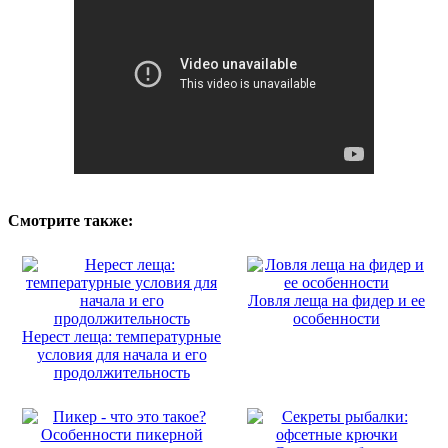
Смотрите также:
Ловля леща на фидер и ее
особенности
Нерест леща: температурные
условия для начала и его
продолжительность