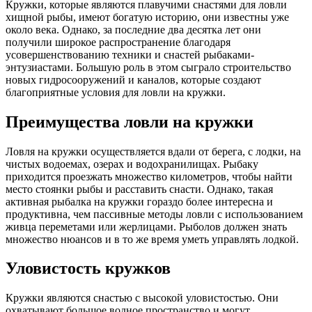
Кружки, которые являются плавучими снастями для ловли
хищной рыбы, имеют богатую историю, они известны уже
около века. Однако, за последние два десятка лет они
получили широкое распространение благодаря
усовершенствованию техники и снастей рыбаками-
энтузиастами. Большую роль в этом сыграло строительство
новых гидросооружений и каналов, которые создают
благоприятные условия для ловли на кружки.
Преимущества ловли на кружки
Ловля на кружки осуществляется вдали от берега, с лодки, на
чистых водоемах, озерах и водохранилищах. Рыбаку
приходится проезжать множество километров, чтобы найти
место стоянки рыбы и расставить снасти. Однако, такая
активная рыбалка на кружки гораздо более интересна и
продуктивна, чем пассивные методы ловли с использованием
живца переметами или жерлицами. Рыболов должен знать
множество нюансов и в то же время уметь управлять лодкой.
Уловистость кружков
Кружки являются снастью с высокой уловистостью. Они
охватывают большое водное пространство и могут