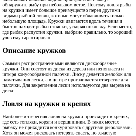
обнаружить рыбу при небольшом ветре. Поэтому ловля рыбы
на кружки имеет большое преимущество перед другими
видами рыбной ловли, которые могут облавливать только
небольшую площадь. Кружки двигаются вдоль течения и
быстро находят рыбьи стоянки, ускоряя поклевку. Если место,
где рыбак раcпустил кружки, выбрано правильно, то хороший
улов ему гарантирован.
Описание кружков
Самыми распространенными являются дискообразные
кружки. Они состоят из диска из дерева или пенопласта и
штыря-конусообразной палочки. Диску делается желобок для
наматывания лески, а в центре протачивается отверстие для
палочки. Для закрепления лески используются два выреза на
диске.
Ловля на кружки в крепях
Наиболее интересная ловля на кружки происходит в крепях,
где есть топляки, коряги и вершинники. В таких местах
рыбаку не приходится конкурировать с другими рыболовами.
Хотя он может рисковать потерять снасть, но зачастую