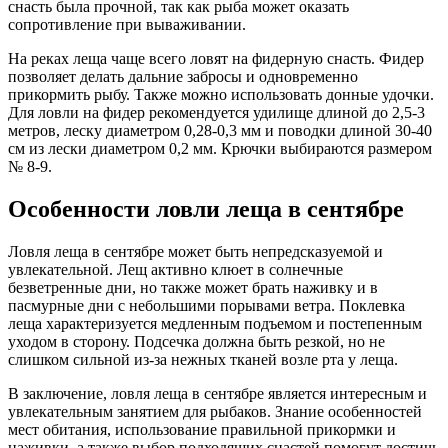
снасть была прочной, так как рыба может оказать
сопротивление при вываживании.
На реках леща чаще всего ловят на фидерную снасть. Фидер
позволяет делать дальние забросы и одновременно
прикормить рыбу. Также можно использовать донные удочки.
Для ловли на фидер рекомендуется удилище длиной до 2,5-3
метров, леску диаметром 0,28-0,3 мм и поводки длиной 30-40
см из лески диаметром 0,2 мм. Крючки выбираются размером
№ 8-9.
Особенности ловли леща в сентябре
Ловля леща в сентябре может быть непредсказуемой и
увлекательной. Лещ активно клюет в солнечные
безветренные дни, но также может брать наживку и в
пасмурные дни с небольшими порывами ветра. Поклевка
леща характеризуется медленным подъемом и постепенным
уходом в сторону. Подсечка должна быть резкой, но не
слишком сильной из-за нежных тканей возле рта у леща.
В заключение, ловля леща в сентябре является интересным и
увлекательным занятием для рыбаков. Знание особенностей
мест обитания, использование правильной прикормки и
наживки, а также выбор подходящих снастей помогут достичь