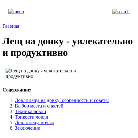
Главная
Лещ на донку - увлекательно
и продуктивно
Содержание:
Ловля леща на донку: особенности и советы
Выбор места и снастей
Техника ловли
Тонкости ловли
Ловля леща ночью
Заключение