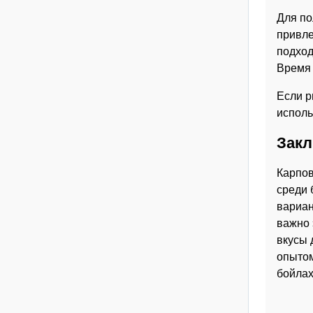
Для по
привле
подход
Время 
Если р
исполь
Зак
Карпов
среди 
вариан
важно 
вкусы 
опытом
бойлах