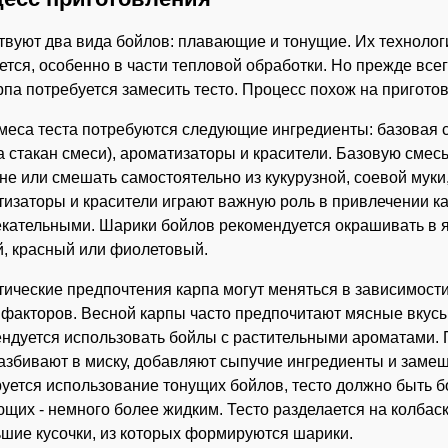
вуют два вида бойлов: плавающие и тонущие. Их технолог
ется, особенно в части тепловой обработки. Но прежде все
рпа потребуется замесить тесто. Процесс похож на пригот
меса теста потребуются следующие ингредиенты: базовая с
а стакан смеси), ароматизаторы и красители. Базовую смес
не или смешать самостоятельно из кукурузной, соевой муки,
изаторы и красители играют важную роль в привлечении к
кательными. Шарики бойлов рекомендуется окрашивать в яр
, красный или фиолетовый.
ические предпочтения карпа могут меняться в зависимости 
 факторов. Весной карпы часто предпочитают мясные вкусы
ндуется использовать бойлы с растительными ароматами. 
азбивают в миску, добавляют сыпучие ингредиенты и замеш
уется использование тонущих бойлов, тесто должно быть б
щих - немного более жидким. Тесто разделается на колбаск
шие кусочки, из которых формируются шарики.