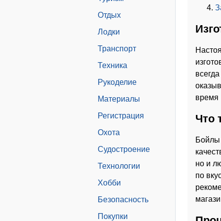
З
Отдых
Изго
Лодки
Транспорт
Настоя
изгото
Техника
всегда
Рукоделие
оказыв
время 
Материалы
Регистрация
Что 
Охота
Бойлы 
Судостроение
качест
но и л
Технологии
по вку
Хобби
рекоме
магази
Безопасность
Покупки
Проц