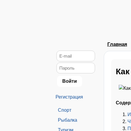
Главная
Как
Регистрация
Содер
Спорт
И
Рыбалка
Ч
П
Туризм