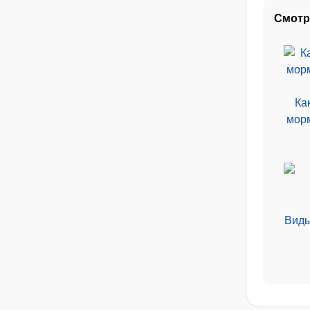
Смотр
Ка
морм
Виды