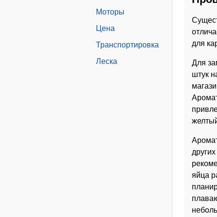
Моторы
Сущест
Цена
отлича
для ка
Транспортировка
Леска
Для за
штук н
магази
Аромат
привле
желтый
Аромат
других
рекоме
яйца р
планир
плаваю
неболь