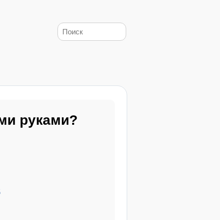
ими руками?
б