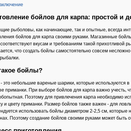
аключение
товление бойлов для карпа: простой и 
щие рыболовы, как начинающие, так и опытные, всегда ин
вления бойлов для карпа своими руками. Магазинные бойлы
 соответствуют вкусам и требованиям такой прихотливой ры
ается, что создать бойлы самостоятельно совсем несложно 
рыбалки.
такое бойлы?
- это небольшие вареные шарики, которые используются в
ве приманки. При выборе бойлов для карпа важно учесть, чт
юбопытная. Поэтому для привлечения карпа необходимо ис
су и цвету приманки. Размер бойлов также важен - для ловл
ндуется использовать бойлы диаметром 2-2,5 см, которые не
нах. Поэтому создание бойлов своими руками может быть о
есс приготовления