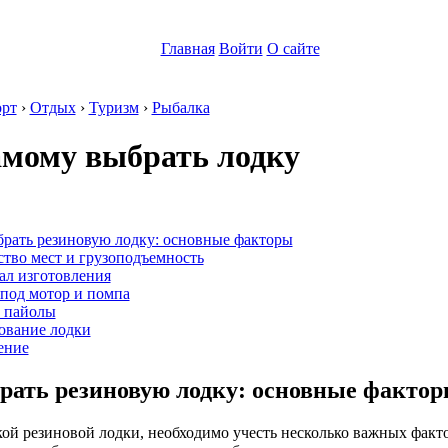
Главная
Войти
О сайте
рт
›
Отдых
›
Туризм
›
Рыбалка
амому выбрать лодку
:
брать резиновую лодку: основные факторы
тво мест и грузоподъемность
ал изготовления
под мотор и помпа
и пайолы
ование лодки
ение
рать резиновую лодку: основные факто
ой резиновой лодки, необходимо учесть несколько важных факто