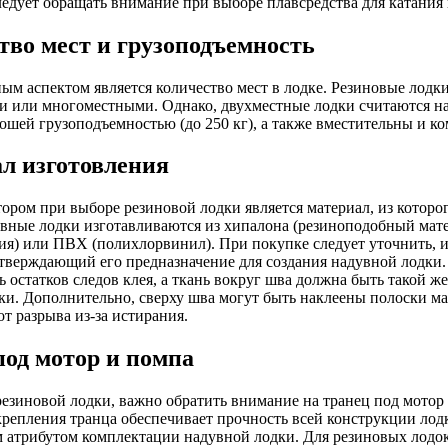
следует обращать внимание при выборе плавсредства для катания
тво мест и грузоподъемность
м аспектом является количество мест в лодке. Резиновые лодк
 или многоместными. Однако, двухместные лодки считаются на
ошей грузоподъемностью (до 250 кг), а также вместительны и к
л изготовления
ром при выборе резиновой лодки является материал, из которог
увные лодки изготавливаются из хипалона (резиноподобный мат
я) или ПВХ (полихлорвинил). При покупке следует уточнить, и
дтверждающий его предназначение для создания надувной лодки.
 остатков следов клея, а ткань вокруг шва должна быть такой же 
ки. Дополнительно, сверху шва могут быть наклеены полоски м
от разрыва из-за истирания.
под мотор и помпа
езиновой лодки, важно обратить внимание на транец под мотор 
репления транца обеспечивает прочность всей конструкции лодк
 атрибутом комплектации надувной лодки. Для резиновых лодо