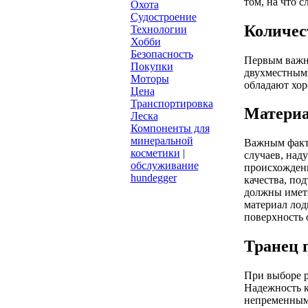
том, на что 
Охота
Судостроение
Количес
Технологии
Хобби
Безопасность
Первым важны
Покупки
двухместными
Моторы
обладают хор
Цена
Транспортировка
Материа
Леска
Компоненты для
минеральной
Важным факто
косметики
|
случаев, над
обслуживание
происхождени
hundegger
качества, по
должны иметь
материал лод
поверхность 
Транец 
При выборе р
Надежность к
непременным