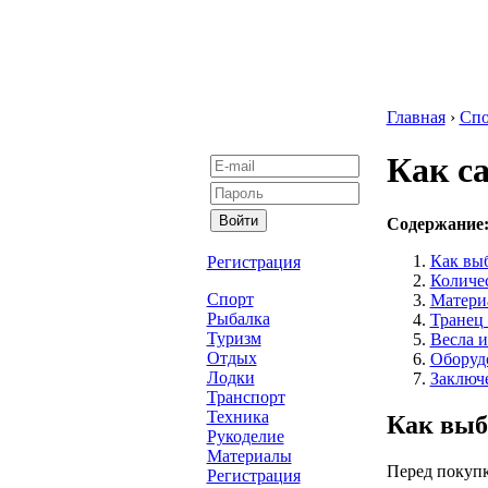
Главная
›
Спо
Как с
Содержание
Как вы
Регистрация
Количес
Спорт
Матери
Рыбалка
Транец 
Туризм
Весла 
Отдых
Оборуд
Лодки
Заключ
Транспорт
Техника
Как выб
Рукоделие
Материалы
Перед покупк
Регистрация