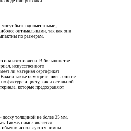
 по воде или рыбалки.
и могут быть одноместными,
иболее оптимальными, так как они
омпактны по размерам.
о она изготовлена. В большинстве
ериал, искусственного
меет ли материал сертификат
 Важно также осмотреть швы - они не
по фактуре и цвету, как и остальной
атериала, которые предохраняют
- доску толщиной не более 35 мм.
и. Также, помпа является
к обычно используются помпы