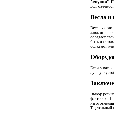
"лягушки". П
долговечност
Весла и
Весла являют
алюминия или
обладает сво
быть изготов
обладают ме
Оборудо
Если у вас е
лучшую устой
Заключе
Выбор резино
факторах. Пр
изготовления
Тщательный п