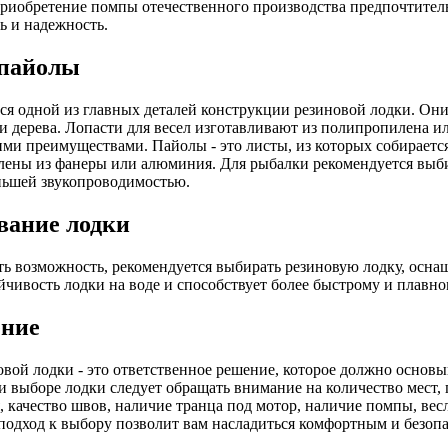
риобретение помпы отечественного производства предпочтитель
ь и надежность.
 пайолы
ся одной из главных деталей конструкции резиновой лодки. Они
 дерева. Лопасти для весел изготавливают из полипропилена и
ими преимуществами. Пайолы - это листы, из которых собираетс
лены из фанеры или алюминия. Для рыбалки рекомендуется выби
ньшей звукопроводимостью.
вание лодки
сть возможность, рекомендуется выбирать резиновую лодку, осн
чивость лодки на воде и способствует более быстрому и плавно
ние
вой лодки - это ответственное решение, которое должно основы
и выборе лодки следует обращать внимание на количество мест, 
, качество швов, наличие транца под мотор, наличие помпы, вес
одход к выбору позволит вам насладиться комфортным и безопа