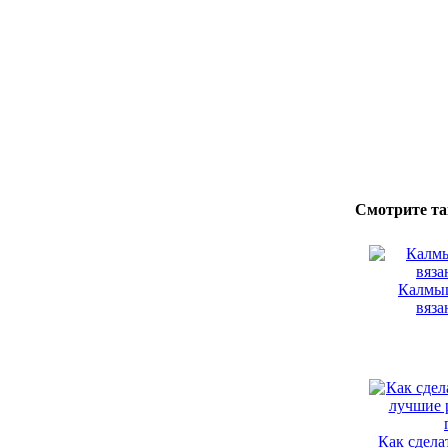
Смотрите та
Калмыц
вяза
Как сдела