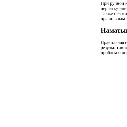
При ручной н
перчатку или
Также некото
правильным х
Наматыв
Правильная н
результативн
проблем и до