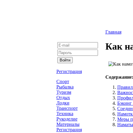
Главная
Как н
Регистрация
Содержание
Спорт
Рыбалка
Правиль
Туризм
Важнос
Отдых
Профил
Лодки
Бэкинг 
Транспорт
Соедин
Техника
Намотк
Рукоделие
Меры п
Материалы
Наматыв
Регистрация