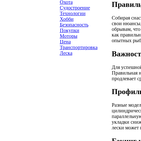
Охота
Правиль
Судостроение
Технологии
Собирая снас
Хобби
свои нюансы,
Безопасность
обрывам, что
Покупки
как правильн
Моторы
опытных рыб
Цена
Транспортировка
Важност
Леска
Для успешной
Правильная н
продлевает с
Профил
Разные модел
цилиндрическ
параллельную
укладки сниж
лески может 