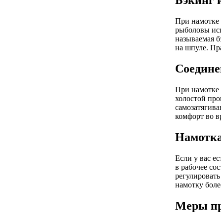
Бэкинг 
При намотке 
рыболовы исп
называемая б
на шпуле. Пр
Соедине
При намотке 
холостой про
самозатягива
комфорт во в
Намотка
Если у вас е
в рабочее со
регулировать
намотку боле
Меры пр