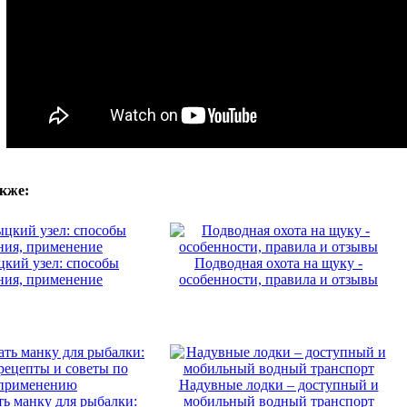
кже:
кий узел: способы
Подводная охота на щуку -
ния, применение
особенности, правила и отзывы
Надувные лодки – доступный и
ть манку для рыбалки:
мобильный водный транспорт