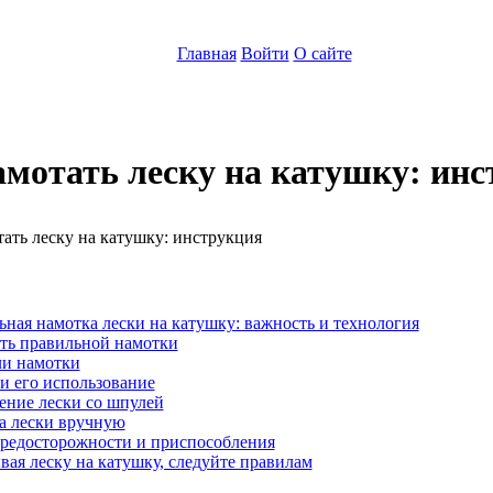
Главная
Войти
О сайте
амотать леску на катушку: ин
:
ная намотка лески на катушку: важность и технология
ть правильной намотки
и намотки
и его использование
ение лески со шпулей
а лески вручную
редосторожности и приспособления
ая леску на катушку, следуйте правилам