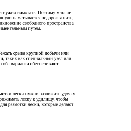
ки нужно намотать. Поэтому многие
пули наматывается недорогая нить,
никновение свободного пространства
риментальным путем.
збежать срыва крупной добычи или
и, таких как специальный узел или
о оба варианта обеспечивают
амотки лески нужно разложить удочку
прижимать леску к удилищу, чтобы
для размотки лески, которые делают