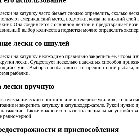
и его использование
лески на катушку часто бывает сложно определить, сколько лес
ользуют американский метод подмотки, когда на нижний слой ш
экинг. Она соединяется с основной лентой и предотвращает воз
авильный выбор количества подмотки можно определить экспе
ние лески со шпулей
лески на катушку необходимо правильно закрепить ее, чтобы и
крутки лески. Существует несколько надежных способов привязк
ющийся узел. Выбор способа зависит от предпочтений рыбака, н
ремя рыбалки.
 лески вручную
сть телескопический спиннинг или штекерное удилище, то для н
стояние и закрепить катушку в катушкодержателе. Рукой нужно 
 натяжение. Также можно использовать специальные устройства 
е равномерной.
едосторожности и приспособления