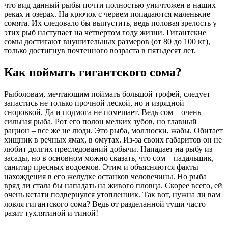
что вид данный рыбы почти полностью уничтожен в наших
реках и озерах. На крючок с червем попадаются маленькие
сомята. Их следовало бы выпустить, ведь половая зрелость у
этих рыб наступает на четвертом году жизни. Гигантские
сомы достигают внушительных размеров (от 80 до 100 кг),
только достигнув почтенного возраста в пятьдесят лет.
Как поймать гигантского сома?
Рыболовам, мечтающим поймать большой трофей, следует
запастись не только прочной леской, но и изрядной
сноровкой. Да и подмога не помешает. Ведь сом – очень
сильная рыба. Рот его полон мелких зубов, но главный
рацион – все же не люди. Это рыба, моллюски, жабы. Обитает
хищник в речных ямах, в омутах. Из-за своих габаритов он не
любит долгих преследований добычи. Нападает на рыбу из
засады, но в основном можно сказать, что сом – падальщик,
санитар пресных водоемов. Этим и объясняются факты
нахождения в его желудке останков человечины. Но рыба
вряд ли стала бы нападать на живого пловца. Скорее всего, ей
очень кстати подвернулся утопленник. Так вот, нужна ли вам
ловля гигантского сома? Ведь от разделанной туши часто
разит тухлятиной и тиной!