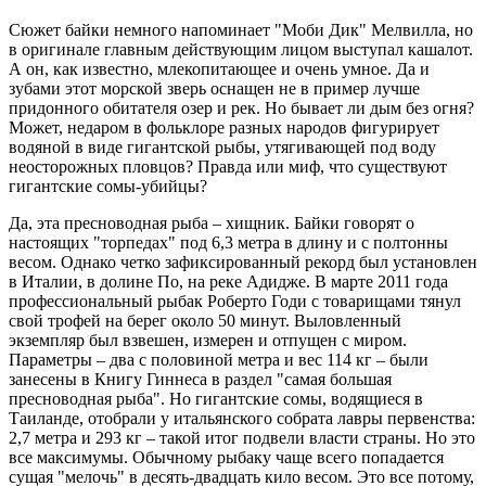
Сюжет байки немного напоминает "Моби Дик" Мелвилла, но
в оригинале главным действующим лицом выступал кашалот.
А он, как известно, млекопитающее и очень умное. Да и
зубами этот морской зверь оснащен не в пример лучше
придонного обитателя озер и рек. Но бывает ли дым без огня?
Может, недаром в фольклоре разных народов фигурирует
водяной в виде гигантской рыбы, утягивающей под воду
неосторожных пловцов? Правда или миф, что существуют
гигантские сомы-убийцы?
Да, эта пресноводная рыба – хищник. Байки говорят о
настоящих "торпедах" под 6,3 метра в длину и с полтонны
весом. Однако четко зафиксированный рекорд был установлен
в Италии, в долине По, на реке Адидже. В марте 2011 года
профессиональный рыбак Роберто Годи с товарищами тянул
свой трофей на берег около 50 минут. Выловленный
экземпляр был взвешен, измерен и отпущен с миром.
Параметры – два с половиной метра и вес 114 кг – были
занесены в Книгу Гиннеса в раздел "самая большая
пресноводная рыба". Но гигантские сомы, водящиеся в
Таиланде, отобрали у итальянского собрата лавры первенства:
2,7 метра и 293 кг – такой итог подвели власти страны. Но это
все максимумы. Обычному рыбаку чаще всего попадается
сущая "мелочь" в десять-двадцать кило весом. Это все потому,