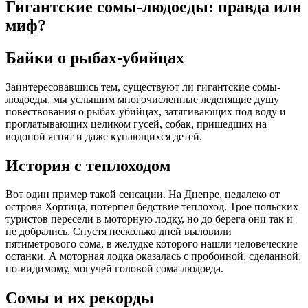
Гигантские сомы-людоеды: правда или
миф?
Байки о рыбах-убийцах
Заинтересовавшись тем, существуют ли гигантские сомы-
людоеды, мы услышим многочисленные леденящие душу
повествования о рыбах-убийцах, затягивающих под воду и
проглатывающих целиком гусей, собак, пришедших на
водопой ягнят и даже купающихся детей.
История с теплоходом
Вот один пример такой сенсации. На Днепре, недалеко от
острова Хортица, потерпел бедствие теплоход. Трое польских
туристов пересели в моторную лодку, но до берега они так и
не добрались. Спустя несколько дней выловили
пятиметрового сома, в желудке которого нашли человеческие
останки. А моторная лодка оказалась с пробоиной, сделанной,
по-видимому, могучей головой сома-людоеда.
Сомы и их рекорды