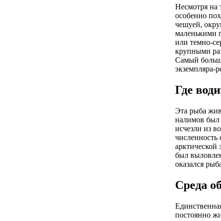
Несмотря на 
особенно пох
чешуей, окру
маленькими г
или темно-се
крупными раз
Самый большо
экземпляра-ре
Где вод
Эта рыба жив
налимов был 
исчезли из в
численность 
арктической 
был выловлен
оказался рыба
Среда о
Единственная
постоянно жи