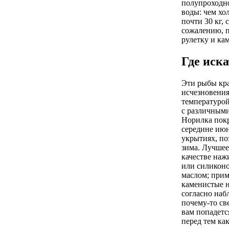
полупроходно
воды: чем хо
почти 30 кг,
сожалению, п
рулетку и кам
Где иск
Эти рыбы кра
исчезновения
температурой
с различными
Норилка покр
середине июн
укрытиях, по
зима. Лучшее
качестве наж
или силиконо
маслом; прим
каменистые н
согласно наб
почему-то св
вам попадетс
перед тем как