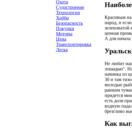
Охота
Наиболе
Судостроение
Технологии
Красивым нал
Хобби
народ, и есл
Безопасность
зеленоватой 
Покупки
ценная промы
Моторы
А для начала 
Цена
Транспортировка
Уральск
Леска
Не любит наш
лошадью". На
начинка из ц
30 и там тих
молодые рыбы
ранним туман
придется мим
есть доля пр
водную падал
брезгливо вы
Как выг