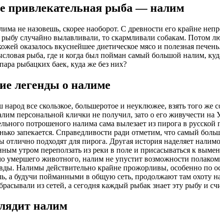
е привлекательная рыба — налим
има не назовешь, скорее наоборот. С древности его крайне неп
и рыбу случайно вылавливали, то скармливали собакам. Потом лю
кожей оказалось вкуснейшее диетическое мясо и полезная печень
словая рыба, где и когда был пойман самый большой налим, куда
пара рыбацких баек, куда же без них?
ие легенды о налиме
 народ все скользкое, большеротое и неуклюжее, взять того же с
лим персональной клички не получил, зато о его живучести на У
ельного потрошеного налима сама вылезает из пирога в русской 
онько запекается. Справедливости ради отметим, что самый больш
 отлично подходят для пирога. Другая история наделяет налим
ным утром переползать из реки в поле и присасываться к вымен
о умершего животного, налим не упустит возможности полаком
авды. Налимы действительно крайне прожорливы, особенно по ос
ь, а будучи пойманными в общую сеть, продолжают там охоту н
брасывали из сетей, а сегодня каждый рыбак знает эту рыбу и с
лядит налим