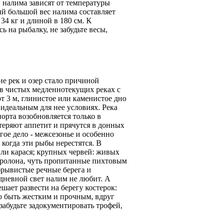
 налима зависят от температуры
й большой вес налима составляет
34 кг и длиной в 180 см. К
 на рыбалку, не забудьте весы,
ие рек и озер стало причиной
 в чистых медленнотекущих реках с
т 3 м, глинистое или каменистое дно
идеальным для нее условиях. Река
орта возобновляется только в
теряют аппетит и прячутся в донных
гое дело - межсезонье и особенно
 когда эти рыбы нерестятся. В
ли карася; крупных червей: живых
оролона, чуть пропитанные пихтовым
брывистые речные берега и
дневной свет налим не любит. А
шает развести на берегу костерок:
о быть жестким и прочным, вдруг
абудьте задокументировать трофей,