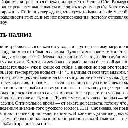
й формы встречаются в реках, например, в Лене и Оби. Размеры
лоднее река, тем выше шансы выловить крупную рыбу. Хотя самы
 старожилы Сибири утверждают, что здесь добывали рыбу, массой 
равдивости этих данных нет подтверждения, поэтому отправляясь
еру.
ать налима
йне требовательны к качеству воды и грунта, поэтому загрязнен
 вида во многих областях ареала. Лучше всего налимам живется
 воды от 0 до +10 °C. Мелководья они избегают, любят глубину о
 укрытиями. Кстати, самая большая рыба налим была поймана в 
ывается льдом уже в конце сентября, а движение водного трансп
я. При температуре воды от +14 °C налимы становятся вялыми, 
этому летом рассчитывать на богатый улов не имеет смысла. Дру
 время для ловли налима — осень в период нагула или с декабря,
ивки опытные рыбаки советуют использовать следующее: ерша и
вых; полоски свиного сала; замороженные креветки; кусочки п
анки на основе альбумина. Лучшие места для клева налима — о
асыпи. Оптимальное время — от заката до рассвета, потому что 
людениям знаменитого русского зоолога Л. П. Сабанеева, не поме
ет в ночи очень привлекает налимов. И конечно, удилище должн
я самый большой налим в истории рыбной ловли! Главное — не з
 рыба отправится на стол.