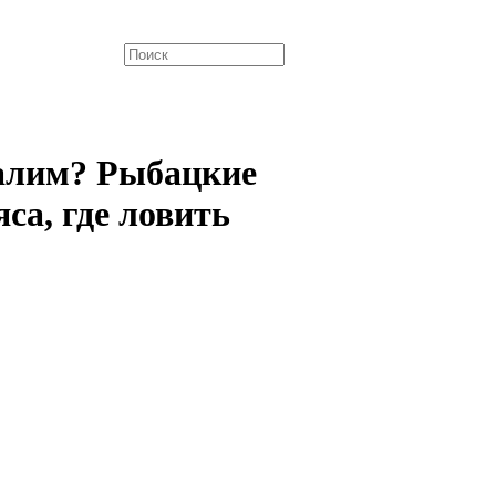
алим? Рыбацкие
са, где ловить