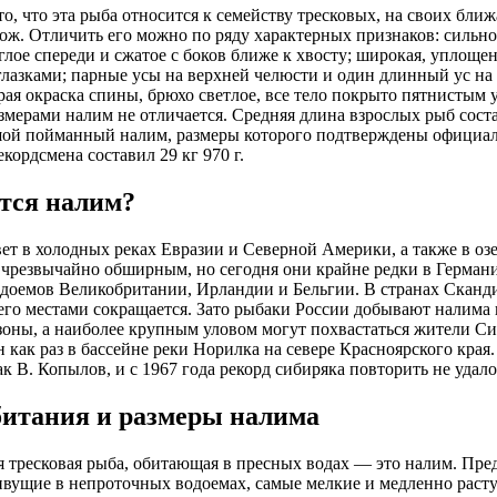
то, что эта рыба относится к семейству тресковых, на своих бл
ож. Отличить его можно по ряду характерных признаков: сильно 
глое спереди и сжатое с боков ближе к хвосту; широкая, уплоще
лазками; парные усы на верхней челюсти и один длинный ус на 
рая окраска спины, брюхо светлое, все тело покрыто пятнистым у
мерами налим не отличается. Средняя длина взрослых рыб состав
й пойманный налим, размеры которого подтверждены официаль
кордсмена составил 29 кг 970 г.
ится налим?
ет в холодных реках Евразии и Северной Америки, а также в оз
чрезвычайно обширным, но сегодня они крайне редки в Герман
одоемов Великобритании, Ирландии и Бельгии. В странах Сканд
его местами сокращается. Зато рыбаки России добывают налима 
зоны, а наиболее крупным уловом могут похвастаться жители С
 как раз в бассейне реки Норилка на севере Красноярского края
к В. Копылов, и с 1967 года рекорд сибиряка повторить не удало
битания и размеры налима
 тресковая рыба, обитающая в пресных водах — это налим. Пре
вущие в непроточных водоемах, самые мелкие и медленно раст