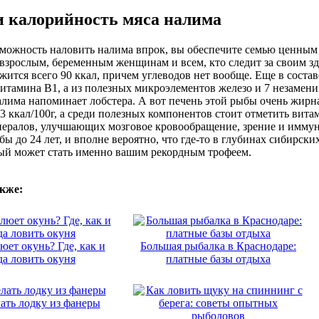
и калорийность мяса налима
зможность наловить налима впрок, вы обеспечите семью ценны
взрослым, беременным женщинам и всем, кто следит за своим зд
жится всего 90 ккал, причем углеводов нет вообще. Еще в соста
итамина В1, а из полезных микроэлементов железо и 7 незамен
алима напоминает лобстера. А вот печень этой рыбы очень жирна
13 ккал/100г, а среди полезных компонентов стоит отметить витам
ералов, улучшающих мозговое кровообращение, зрение и иммун
бы до 24 лет, и вполне вероятно, что где-то в глубинах сибирск
ый может стать именно вашим рекордным трофеем.
кже:
юет окунь? Где, как и
Большая рыбалка в Краснодаре:
да ловить окуня
платные базы отдыха
ать лодку из фанеры