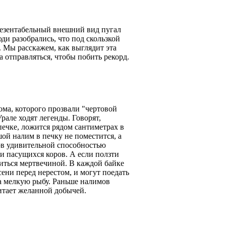
резентабельный внешний вид пугал
ди разобрались, что под скользкой
. Мы расскажем, как выглядит эта
 отправляться, чтобы побить рекорд.
ома, которого прозвали "чертовой
рале ходят легенды. Говорят,
печке, ложится рядом сантиметрах в
ой налим в печку не поместится, а
ов удивительной способностью
и пасущихся коров. А если ползти
иться мертвечиной. В каждой байке
ени перед нерестом, и могут поедать
а мелкую рыбу. Раньше налимов
читает желанной добычей.