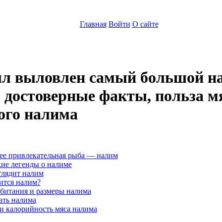
Главная
Войти
О сайте
ыл выловлен самый большой н
 достоверные факты, польза мя
ого налима
:
ее привлекательная рыба — налим
ие легенды о налиме
глядит налим
ится налим?
обитания и размеры налима
ать налима
и калорийность мяса налима