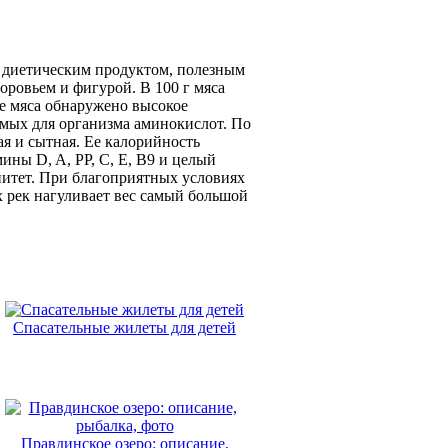
м диетическим продуктом, полезным
оровьем и фигурой. В 100 г мяса
ве мяса обнаружено высокое
имых для организма аминокислот. По
я и сытная. Ее калорийность
ины D, A, PP, C, E, B9 и целый
итет. При благоприятных условиях
их рек нагуливает вес самый большой
Спасательные жилеты для детей
Правдинское озеро: описание,