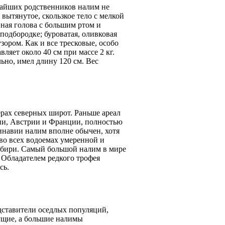
ижайших родственников налим не
вытянутое, скользкое тело с мелкой
нная голова с большим ртом и
подбородке; буроватая, оливковая
зором. Как и все тресковые, особо
ляет около 40 см при массе 2 кг.
но, имел длину 120 см. Вес
ерах северных широт. Раньше ареал
ии, Австрии и Франции, полностью
инавии налим вполне обычен, хотя
во всех водоемах умеренной и
ибири. Самый большой налим в мире
. Обладателем редкого трофея
сь.
дставители оседлых популяций,
ущие, а большие налимы