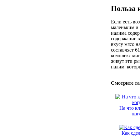
Польза 
Если есть во
маленьким и 
налима содер
содержание в
вкусу мясо н
составляет 6
комплекс мин
живут эти ры
налим, котор
Смотрите та
На что кл
ког
Как сдел