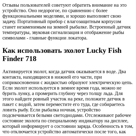
Отзывы пользователей советуют обратить внимание на это
устройство. Оно недорогое, по сравнению с более
функциональными моделями, и хорошо выполняет свою
задачу. Портативный прибор с влагозащитным корпусом
станет незаменимым на зимней рыбалке. Встроенный датчик
температуры, звуковая сигнализация и отображение рыбы
символами - главные функции локатора.
Как использовать эхолот Lucky Fish
Finder 718
Активируется эхолот, когда датчик оказывается в воде. Два
контакта, находящиеся в нижней его части, при
соприкосновении с жидкостью образуют электрическую цепь.
Если эхолот используется в зимнее время года, можно не
бурить лунку, а промерить глубину через толщу льда. Для
этого найдите ровный участок на реке, положите датчик в
пакет с водой, затем переместите его туда, где собираетесь
ловить рыбу. Если рыбалка ночная, устройство
подсвечивается белыми светодиодами. Отслеживают рабочее
состояние эхолота по специальному индикатору на дисплее,
который информирует о состоянии заряда. Особенность в том,
что отключается устройство автоматически после того, как