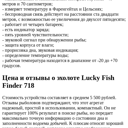
метров и 70 сантиметров;
- измеряет температуру в Фаренгейтах и Цельсиях;
- беспроводная связь действует на расстоянии ста двадцати
метров, с возможностью ее увеличения до двухсот пятидесяти;
- работает от четырех батареек;
- есть индикатор заряда;
- пять уровней чувствительности;
- звуковой сигнал при обнаружении рыбы;
- защита корпуса от влаги;
- прорисовка дна, звуковая индикация;
- определение температуры воды;
- рабочая температура находится в диапазоне от -20 до +70
градусов.
Цена и отзывы о эхолоте Lucky Fish
Finder 718
Стоимость устройства составляет в среднем 5 500 рублей.
Отзывы рыболовов подтверждают, что этот агрегат
надежный, простой в использовании, компактный. Он не
гарантирует 100% результат в поиске рыбы, но передает
максимально точную информацию о состоянии дна и
заполненности водоема добычей. К плюсам относят хороший