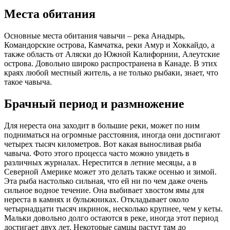
Места обитания
Основные места обитания чавычи – река Анадырь,
Командорские острова, Камчатка, реки Амур и Хоккайдо, а
также область от Аляски до Южной Калифорнии, Алеутские
острова. Довольно широко распространена в Канаде. В этих
краях любой местный житель, а не только рыбаки, знает, что
такое чавыча.
Брачный период и размножение
Для нереста она заходит в большие реки, может по ним
подниматься на огромные расстояния, иногда они достигают
четырех тысяч километров. Вот какая выносливая рыба
чавыча. Фото этого процесса часто можно увидеть в
различных журналах. Нерестится в летние месяцы, а в
Северной Америке может это делать также осенью и зимой.
Эта рыба настолько сильная, что ей ни по чем даже очень
сильное водное течение. Она выбивает хвостом ямы для
нереста в камнях и булыжниках. Откладывает около
четырнадцати тысяч икринок, несколько крупнее, чем у кеты.
Мальки довольно долго остаются в реке, иногда этот период
достигает двух лет. Некоторые самцы растут там до