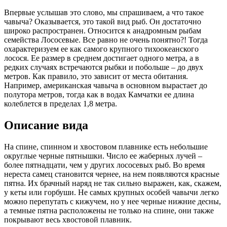
Впервые услышав это слово, мы спрашиваем, а что такое
чавыча? Оказывается, это такой вид рыб. Он достаточно
широко распространен. Относится к анадромным рыбам
семейства Лососевые. Все равно не очень понятно?! Тогда
охарактеризуем ее как самого крупного тихоокеанского
лосося. Ее размер в среднем достигает одного метра, а в
редких случаях встречаются рыбки и побольше – до двух
метров. Как правило, это зависит от места обитания.
Например, американская чавыча в основном вырастает до
полутора метров, тогда как в водах Камчатки ее длина
колеблется в пределах 1,8 метра.
Описание вида
На спине, спинном и хвостовом плавнике есть небольшие
округлые черные пятнышки. Число ее жаберных лучей –
более пятнадцати, чем у других лососевых рыб. Во время
нереста самец становится чернее, на нем появляются красные
пятна. Их брачный наряд не так сильно выражен, как, скажем,
у кеты или горбуши. Не самых крупных особей чавычи легко
можно перепутать с кижучем, но у нее черные нижние десны,
а темные пятна расположены не только на спине, они также
покрывают весь хвостовой плавник.