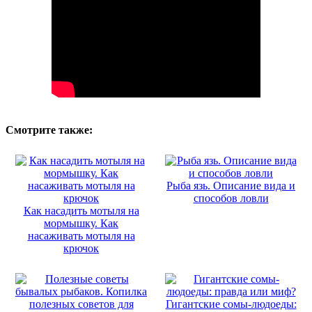
Смотрите также:
Рыба язь. Описание вида и
способов ловли
Как насадить мотыля на
мормышку. Как
насаживать мотыля на
крючок
Гигантские сомы-людоеды: