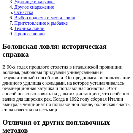
Удилище и катушка
Другое снаряжение
Оснастка
Выбор водоема и места ловли
Приготовление к рыбалке
Техника ловли
Процесс ловли
Болонская ловля: историческая
справка
В 90-х годах прошлого столетия в итальянской провинции
Болонья, рыболовы придумали универсальный и
результативный способ ловли. Он предполагал использование
длинного удилища с кольцами, на которое устанавливалась
безынерционная катушка и поплавочная оснастка. Этот
способ позволял ловить на дальних дистанциях, что особенно
важно для широких рек. Когда в 1992 году сборная Италии
выиграла чемпионат по поплавочной ловле, болонская снасть
стала известна на весь мир.
Отличия от других поплавочных
методов