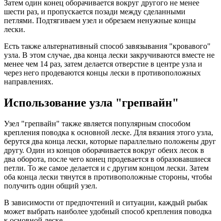
Затем один конец оборачивается вокруг другого не менее
шести раз, и пропускается позади между сделанными
петлями. Подтягиваем узел и обрезаем ненужные концы
лески.
Есть также альтернативный способ завязывания "кровавого"
узла. В этом случае, два конца лески закручиваются вместе не
менее чем 14 раз, затем делается отверстие в центре узла и
через него продеваются концы лески в противоположных
направлениях.
Использование узла "грепвайн"
Узел "грепвайн" также является популярным способом
крепления поводка к основной леске. Для вязания этого узла,
берутся два конца лески, которые параллельно положены друг
другу. Один из концов оборачивается вокруг обеих лесок в
два оборота, после чего конец продевается в образовавшиеся
петли. То же самое делается и с другим концом лески. Затем
оба конца лески тянутся в противоположные стороны, чтобы
получить один общий узел.
В зависимости от предпочтений и ситуации, каждый рыбак
может выбрать наиболее удобный способ крепления поводка
к основной леске.