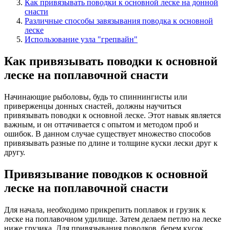
Как привязывать поводки к основной леске на донной
снасти
Различные способы завязывания поводка к основной
леске
Использование узла "грепвайн"
Как привязывать поводки к основной
леске на поплавочной снасти
Начинающие рыболовы, будь то спиннингисты или
приверженцы донных снастей, должны научиться
привязывать поводки к основной леске. Этот навык является
важным, и он оттачивается с опытом и методом проб и
ошибок. В данном случае существует множество способов
привязывать разные по длине и толщине куски лески друг к
другу.
Привязывание поводков к основной
леске на поплавочной снасти
Для начала, необходимо прикрепить поплавок и грузик к
леске на поплавочном удилище. Затем делаем петлю на леске
ниже грузика. Для привязывания поводков, берем кусок