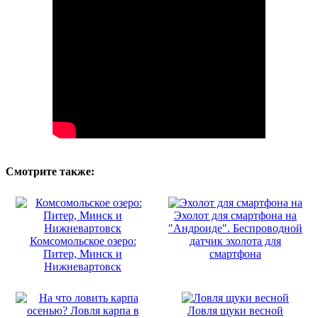
Смотрите также:
Эхолот для смартфона на
"Андроиде". Беспроводной
Комсомольское озеро:
датчик эхолота для
Питер, Минск и
смартфона
Нижневартовск
Ловля щуки весной