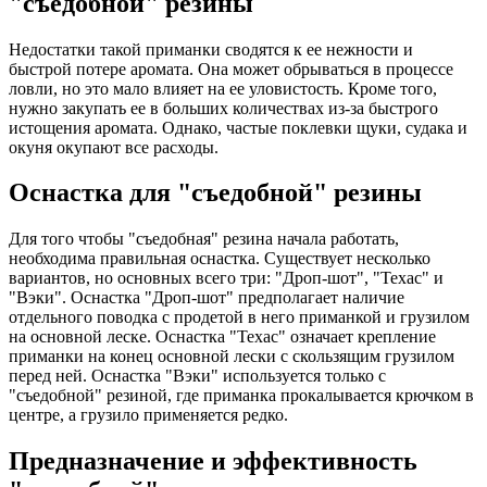
"съедобной" резины
Недостатки такой приманки сводятся к ее нежности и
быстрой потере аромата. Она может обрываться в процессе
ловли, но это мало влияет на ее уловистость. Кроме того,
нужно закупать ее в больших количествах из-за быстрого
истощения аромата. Однако, частые поклевки щуки, судака и
окуня окупают все расходы.
Оснастка для "съедобной" резины
Для того чтобы "съедобная" резина начала работать,
необходима правильная оснастка. Существует несколько
вариантов, но основных всего три: "Дроп-шот", "Техас" и
"Вэки". Оснастка "Дроп-шот" предполагает наличие
отдельного поводка с продетой в него приманкой и грузилом
на основной леске. Оснастка "Техас" означает крепление
приманки на конец основной лески с скользящим грузилом
перед ней. Оснастка "Вэки" используется только с
"съедобной" резиной, где приманка прокалывается крючком в
центре, а грузило применяется редко.
Предназначение и эффективность