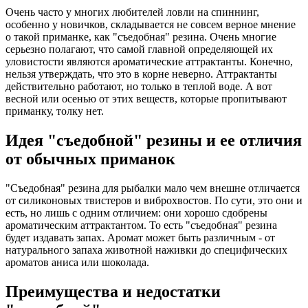
Очень часто у многих любителей ловли на спиннинг,
особенно у новичков, складывается не совсем верное мнение
о такой приманке, как "съедобная" резина. Очень многие
серьезно полагают, что самой главной определяющей их
уловистости являются ароматические аттрактанты. Конечно,
нельзя утверждать, что это в корне неверно. Аттрактанты
действительно работают, но только в теплой воде. А вот
весной или осенью от этих веществ, которые пропитывают
приманку, толку нет.
Идея "съедобной" резины и ее отличия
от обычных приманок
"Съедобная" резина для рыбалки мало чем внешне отличается
от силиконовых твистеров и виброхвостов. По сути, это они и
есть, но лишь с одним отличием: они хорошо сдобрены
ароматическим аттрактантом. То есть "съедобная" резина
будет издавать запах. Аромат может быть различным - от
натурального запаха животной наживки до специфических
ароматов аниса или шоколада.
Преимущества и недостатки