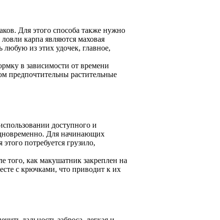
ков. Для этого способа также нужно
ловли карпа являются маховая
ь любую из этих удочек, главное,
ормку в зависимости от времени
том предпочтительны растительные
использовании доступного и
одновременно. Для начинающих
 этого потребуется грузило,
 того, как макушатник закреплен на
есте с крючками, что приводит к их
чить дальность заброса, легкая и