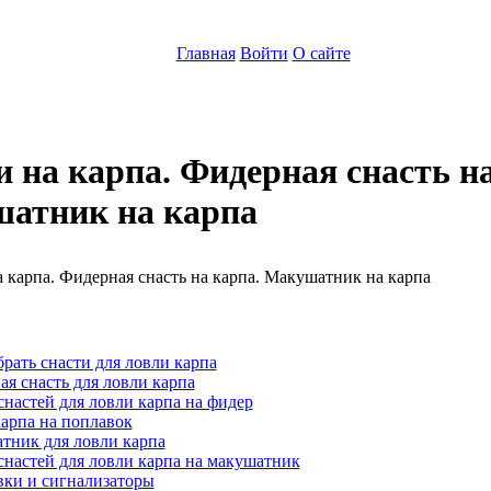
Главная
Войти
О сайте
 на карпа. Фидерная снасть на
атник на карпа
:
рать снасти для ловли карпа
я снасть для ловли карпа
настей для ловли карпа на фидер
арпа на поплавок
тник для ловли карпа
настей для ловли карпа на макушатник
вки и сигнализаторы