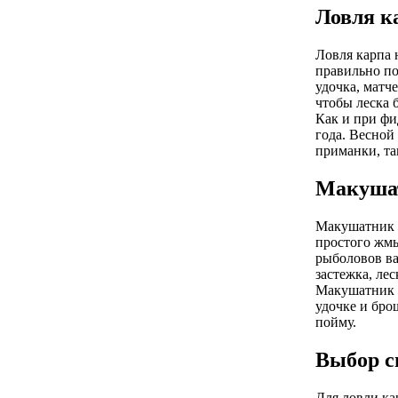
Ловля к
Ловля карпа 
правильно по
удочка, матч
чтобы леска 
Как и при фи
года. Весной
приманки, так
Макушат
Макушатник п
простого жмы
рыболовов ва
застежка, лес
Макушатник п
удочке и бро
пойму.
Выбор с
Для ловли ка