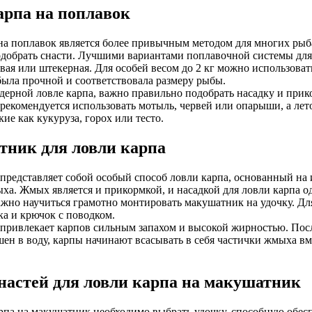
арпа на поплавок
на поплавок является более привычным методом для многих рыба
добрать снасти. Лучшими вариантами поплавочной системы для 
евая или штекерная. Для особей весом до 2 кг можно использоват
была прочной и соответствовала размеру рыбы.
дерной ловле карпа, важно правильно подобрать насадку и прик
 рекомендуется использовать мотыль, червей или опарыши, а ле
ие как кукуруза, горох или тесто.
ник для ловли карпа
редставляет собой особый способ ловли карпа, основанный на 
ха. Жмых является и прикормкой, и насадкой для ловли карпа 
жно научиться грамотно монтировать макушатник на удочку. Для
ка и крючок с поводком.
ривлекает карпов сильным запахом и высокой жирностью. После
шен в воду, карпы начинают всасывать в себя частички жмыха вм
настей для ловли карпа на макушатник
рпа на макушатник необходимо выбрать удочку, способную обеспе