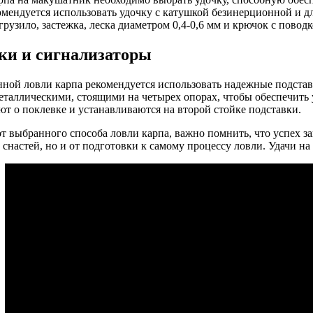
омендуется использовать удочку с катушкой безинерционной и дл
грузило, застежка, леска диаметром 0,4-0,6 мм и крючок с поводк
ки и сигнализаторы
нной ловли карпа рекомендуется использовать надежные подста
еталлическими, стоящими на четырех опорах, чтобы обеспечить
т о поклевке и устанавливаются на второй стойке подставки.
т выбранного способа ловли карпа, важно помнить, что успех за
снастей, но и от подготовки к самому процессу ловли. Удачи на