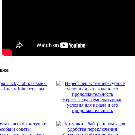
кже:
ы Lucky John: отзывы
Нерест леща: температурные
условия для начала и его
продолжительность
зать леску к катушке:
Катушки с байтранером - для