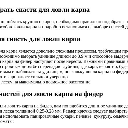
рать снасти для ловли карпа
о поймать крупного карпа, необходимо правильно подобрать сн
особов ловли карпа и подробно остановимся на выборе снастей д
я снасть для ловли карпа
ля карпа является довольно сложным процессом, требующим пре
еобходимо выбрать удилище длиной до 3,9 м и способное выдерж
 карпа на фидер наступает после нереста. Важными правилами э
 с ровным дном без перепадов глубины, где карп, вероятно, буде
ливым и наблюдать за удилищем, поскольку ловля карпа на фидер
 что карп клюет сильно и уверенно.
ь леску на максимально возможное расстояние.
настей для ловли карпа на фидер
ли ловить карпа на фидер, вам понадобится длинное удилище до
 леска толщиной 0,25-0,28 мм. Размер крючка следует выбирать 
я использовать панировочные сухари, печенье, кукурузу, семечк
роматы.