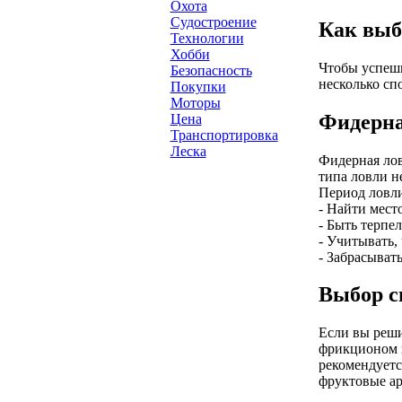
Охота
Судостроение
Как выб
Технологии
Хобби
Чтобы успешн
Безопасность
несколько сп
Покупки
Моторы
Фидерна
Цена
Транспортировка
Леска
Фидерная лов
типа ловли н
Период ловли
- Найти место
- Быть терпе
- Учитывать,
- Забрасыват
Выбор с
Если вы реши
фрикционом и
рекомендуетс
фруктовые а