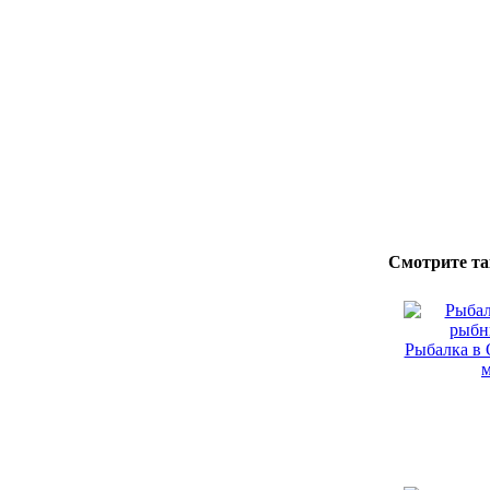
Смотрите та
Рыбалка в 
м