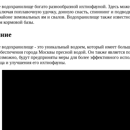
 водохранилище богато разнообразной ихтиофауной. Здесь мож
ключая поплавочную удочку, донную снасть, спиннинг и подвод
районе зимовальных ям и свалов. Водохранилище также известн
м кормовой базы.
ние
 водохранилище - это уникальный водоем, который имеет больш
обеспечения города Москвы пресной водой. Он также является 
озможно, будут предприняты меры для более эффективного испол
ща и улучшения его ихтиофауны.