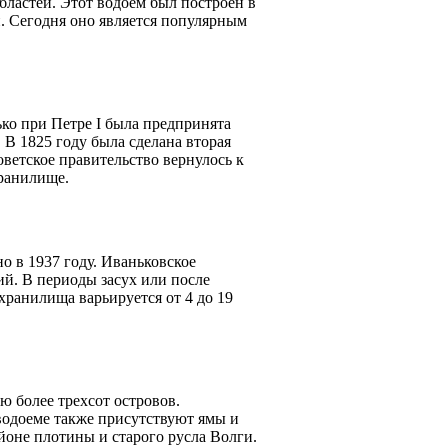
ластей. Этот водоем был построен в
. Сегодня оно является популярным
ько при Петре I была предпринята
 В 1825 году была сделана вторая
оветское правительство вернулось к
ранилище.
о в 1937 году. Иваньковское
й. В периоды засух или после
хранилища варьируется от 4 до 19
 более трехсот островов.
водоеме также присутствуют ямы и
йоне плотины и старого русла Волги.