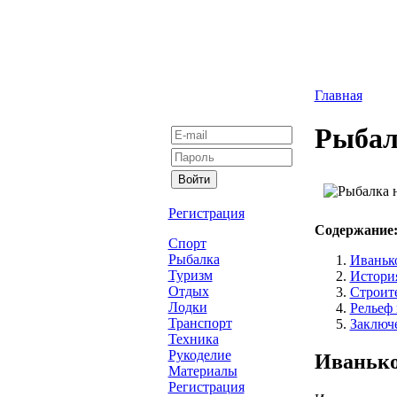
Главная
Рыбал
Регистрация
Содержание
Спорт
Рыбалка
Иваньк
Туризм
Истори
Отдых
Строите
Лодки
Рельеф 
Транспорт
Заключ
Техника
Рукоделие
Иванько
Материалы
Регистрация