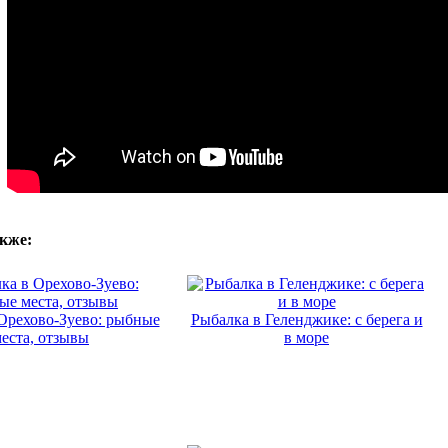
кже:
Орехово-Зуево: рыбные
Рыбалка в Геленджике: с берега и
еста, отзывы
в море