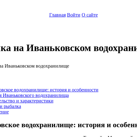
Главная
Войти
О сайте
ка на Иваньковском водохран
:
овское водохранилище: история и особенности
я Иваньковского водохранилища
льство и характеристики
и рыбалка
ение
вское водохранилище: история и особен