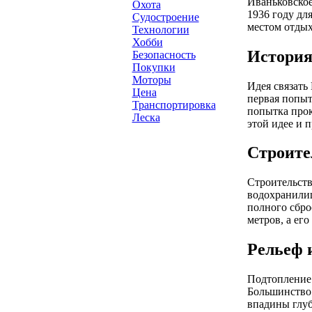
Иваньковское
Охота
1936 году дл
Судостроение
местом отдых
Технологии
Хобби
История
Безопасность
Покупки
Моторы
Идея связать
Цена
первая попыт
Транспортировка
попытка прок
Леска
этой идее и 
Строите
Строительств
водохранилищ
полного сбро
метров, а ег
Рельеф 
Подтопление 
Большинство 
впадины глуб