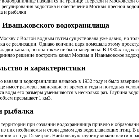
 водохранилище находится на границе Тверской и Московской об
я регулирования водостока и обеспечения Москвы пресной водой
а и рыбалки.
 Иваньковского водохранилища
 Москву с Волгой водным путем существовала уже давно, но тол
ка ее реализации. Однако кончина царя помешала этому проекту.
ладки канала, но она также не была завершена. В 1930-х годах с
приняло решение построить канал Москвы и Иваньковское водох
льство и характеристики
о канала и водохранилища началось в 1932 году и было завершен
е имеет размеры, зависящие от времени года и погодных услови
са воды его размеры уменьшаются в несколько раз. Глубина водо
о объем превышает 1 км3.
и рыбалка
территории при создании водохранилища привело к образованию
из них необитаемы и стали домом для водоплавающих птиц. В 
иной от 5 до 15 метров. Наибольшую глубину можно найти в ра