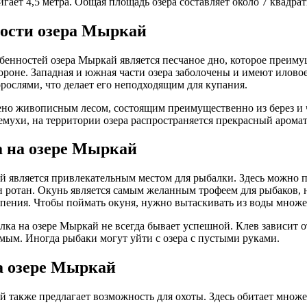
игает 4,5 метра. Общая площадь озера составляет около 7 квадра
ости озера Мыркай
бенностей озера Мыркай является песчаное дно, которое преимущ
ороне. Западная и южная части озера заболочены и имеют иловое
рослями, что делает его неподходящим для купания.
но живописным лесом, состоящим преимущественно из берез и 
емухи, на территории озера распространяется прекрасный аромат
 на озере Мыркай
 является привлекательным местом для рыбалки. Здесь можно п
 и ротан. Окунь является самым желанным трофеем для рыбаков,
рпения. Чтобы поймать окуня, нужно вытаскивать из воды множе
лка на озере Мыркай не всегда бывает успешной. Клев зависит о
мым. Иногда рыбаки могут уйти с озера с пустыми руками.
а озере Мыркай
 также предлагает возможность для охоты. Здесь обитает множ