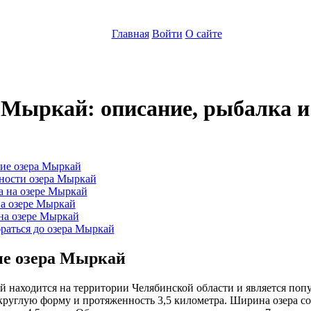
Главная
Войти
О сайте
 Мыркай: описание, рыбалка и
:
ие озера Мыркай
ности озера Мыркай
а на озере Мыркай
на озере Мыркай
на озере Мыркай
раться до озера Мыркай
е озера Мыркай
 находится на территории Челябинской области и является поп
круглую форму и протяженность 3,5 километра. Ширина озера сос