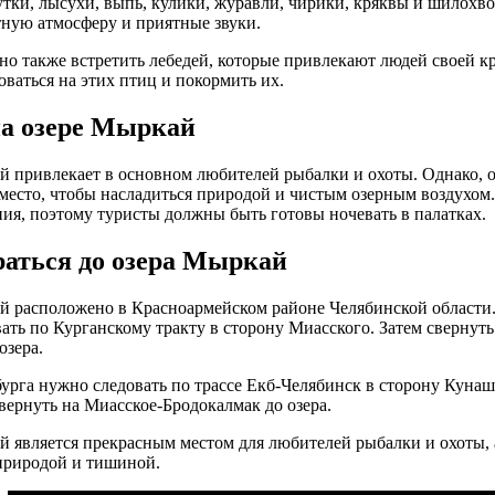
 утки, лысухи, выпь, кулики, журавли, чирики, кряквы и шилохво
тную атмосферу и приятные звуки.
но также встретить лебедей, которые привлекают людей своей к
ваться на этих птиц и покормить их.
а озере Мыркай
 привлекает в основном любителей рыбалки и охоты. Однако, 
 место, чтобы насладиться природой и чистым озерным воздухом.
ия, поэтому туристы должны быть готовы ночевать в палатках.
раться до озера Мыркай
 расположено в Красноармейском районе Челябинской области. Д
ать по Курганскому тракту в сторону Миасского. Затем свернут
озера.
урга нужно следовать по трассе Екб-Челябинск в сторону Кунаш
свернуть на Миасское-Бродокалмак до озера.
 является прекрасным местом для любителей рыбалки и охоты, а 
природой и тишиной.