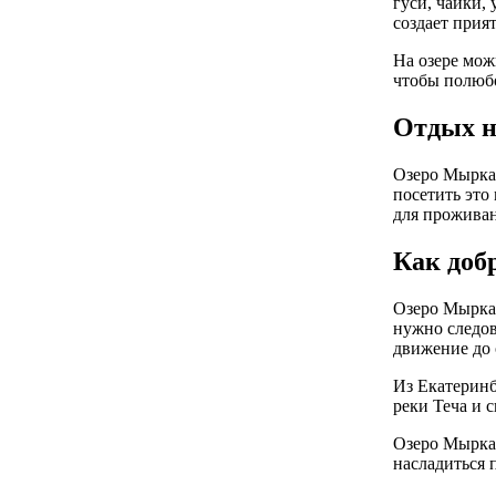
гуси, чайки,
создает прия
На озере мож
чтобы полюбо
Отдых н
Озеро Мыркай
посетить это
для проживан
Как доб
Озеро Мыркай
нужно следов
движение до 
Из Екатеринб
реки Теча и 
Озеро Мыркай
насладиться 