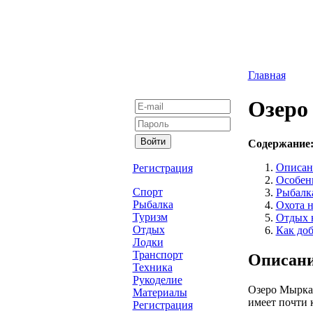
Главная
Озеро
Содержание
Описан
Регистрация
Особен
Спорт
Рыбалк
Рыбалка
Охота 
Туризм
Отдых 
Отдых
Как доб
Лодки
Транспорт
Описани
Техника
Рукоделие
Озеро Мыркай
Материалы
имеет почти 
Регистрация