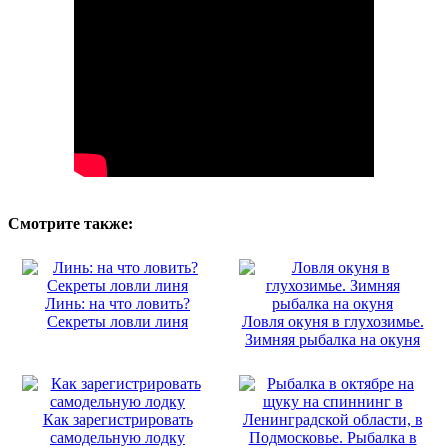
Смотрите также:
Линь: на что ловить?
Секреты ловли линя
Ловля окуня в глухозимье.
Зимняя рыбалка на окуня
Как зарегистрировать
самодельную лодку