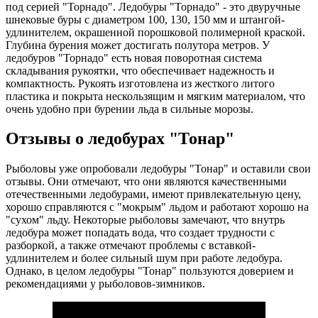
под серией "Торнадо". Ледобуры "Торнадо" - это двуручные
шнековые буры с диаметром 100, 130, 150 мм и штангой-
удлинителем, окрашенной порошковой полимерной краской.
Глубина бурения может достигать полутора метров. У
ледобуров "Торнадо" есть новая поворотная система
складывания рукоятки, что обеспечивает надежность и
компактность. Рукоять изготовлена из жесткого литого
пластика и покрыта нескользящим и мягким материалом, что
очень удобно при бурении льда в сильные морозы.
Отзывы о ледобурах "Тонар"
Рыболовы уже опробовали ледобуры "Тонар" и оставили свои
отзывы. Они отмечают, что они являются качественными
отечественными ледобурами, имеют привлекательную цену,
хорошо справляются с "мокрым" льдом и работают хорошо на
"сухом" льду. Некоторые рыболовы замечают, что внутрь
ледобура может попадать вода, что создает трудности с
разборкой, а также отмечают проблемы с вставкой-
удлинителем и более сильный шум при работе ледобура.
Однако, в целом ледобуры "Тонар" пользуются доверием и
рекомендациями у рыболовов-зимников.