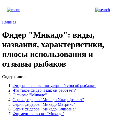
Главная
Фидер "Микадо": виды,
названия, характеристики,
плюсы использования и
отзывы рыбаков
Содержание:
Фидерная ловля: популярный способ рыбалки
Что такое фидер и как он работает?
О фирме "Микадо"
Серия фидеров "Микадо Ультрафиолет"
Серия фидеров "Микадо Матрикс"
Серия фидеров "Микадо Тачибана"
Фирменные лески "Микадо"