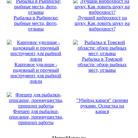
Рыбалка в Рыбинске:
Лучший виброхвост на
рыбные места, фото,
щуку. Как ловить щуку на
отзывы
виброхвост?
Рыбалка в Томской
Карповое удилище -
области: обзор рыбных
надежный и прочный
мест, отзывы
инструмент для рыбной
ловли
"Убийца карася" своими
руками. Оснастка на
Флешер для рыбалки-
карася
описание, преимущества,
принцип работы
МоторМаран.ру