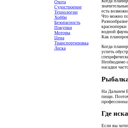
Когда планир
Охота
значительные
Судостроение
есть возможн
Технологии
Что можно п
Хобби
Разнообразие
Безопасность
красноперки 
Покупки
водной фауны
Моторы
Как планиров
Цена
Транспортировка
Когда планир
Леска
успеть обуст
специфически
Необходимо с
насадки част
Рыбалка
На Дальнем В
пищи. Поэтом
профессионал
Где иск
Если вы хоти