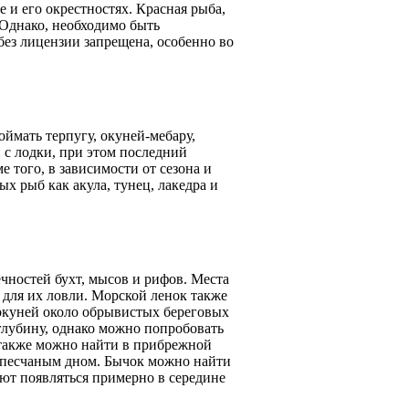
е и его окрестностях. Красная рыба,
. Однако, необходимо быть
без лицензии запрещена, особенно во
ймать терпугу, окуней-мебару,
и с лодки, при этом последний
 того, в зависимости от сезона и
х рыб как акула, тунец, лакедра и
ечностей бухт, мысов и рифов. Места
 для их ловли. Морской ленок также
 окуней около обрывистых береговых
глубину, однако можно попробовать
а также можно найти в прибрежной
 с песчаным дном. Бычок можно найти
ают появляться примерно в середине