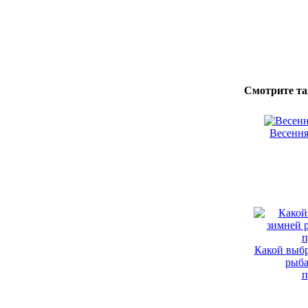
Смотрите та
Весення
Какой выбр
рыба
п