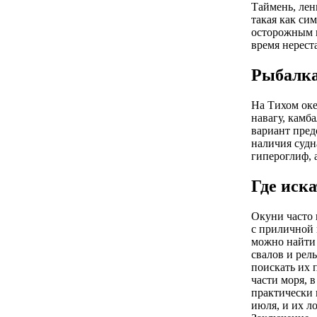
Таймень, лен
такая как сим
осторожным и
время нереста
Рыбалка
На Тихом оке
навагу, камба
вариант пред
наличия судн
гипероглиф, 
Где иск
Окуни часто 
с приличной 
можно найти 
свалов и рел
поискать их 
части моря, 
практически 
июля, и их л