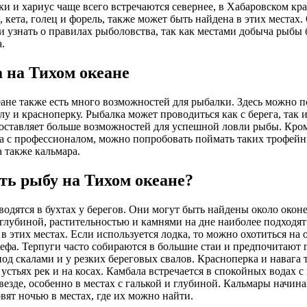
ки и хариус чаще всего встречаются севернее, в Хабаровском кра
, кета, голец и форель, также может быть найдена в этих местах
 узнать о правилах рыболовства, так как местами добыча рыбы 
.
 на Тихом океане
ане также есть много возможностей для рыбалки. Здесь можно по
лу и красноперку. Рыбалка может проводиться как с берега, так 
оставляет больше возможностей для успешной ловли рыбы. Кроме
а с профессионалом, можно попробовать поймать таких трофейны
а также кальмара.
ать рыбу на Тихом океане?
водятся в бухтах у берегов. Они могут быть найдены около окон
глубиной, растительностью и камнями на дне наиболее подходят
в этих местах. Если используется лодка, то можно охотиться на
ьефа. Терпуги часто собираются в большие стаи и предпочитают 
под скалами и у резких береговых свалов. Красноперка и наваг
в устьях рек и на косах. Камбала встречается в спокойных водах
везде, особенно в местах с галькой и глубиной. Кальмары начин
овят ночью в местах, где их можно найти.