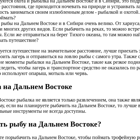
уются охота и рыбалка на Дальнем Востоке и в Сибири, это под
 расстояния, где приходится ночевать на природе и устраивать ла
ость заниматься своим излюбленным делом - рыбалкой и охотой.
оймать?
 рыбы на Дальнем Востоке и в Сибири очень велико. От хариуса,
и многих других видов. Если рыбачить на реках, то можно встр
. Если же отправиться на берег Тихого океана, то там можно на
ать путешествие?
уется путешествие на значительное расстояние, лучше приехать з
роить лагерь и отправиться на ловлю рыбы с самого утра. Также 
е моменты рыбалки на Дальнем Востоке, такие как резкое подня
ледить, чтобы лагерь и транспортное средство не оказались по р
о используют опарыш, мотыль или червь.
 на Дальнем Востоке
остоке рыбалка не является только развлечением, она также явл
у, если вы планируете рыбачить на Дальнем Востоке, то лучше вз
ьные инструменты не всегда доступны.
ать рыбу на Дальнем Востоке?
те порыбачить на Дальнем Востоке, чтобы поймать трофейную рыб